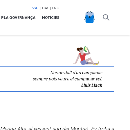
VAL
|
CAS
|
ENG
PLA GOVERNANÇA
NOTÍCIES
Des de dalt d'un campanar
sempre pots veure el campanar veí.
Lluís Llach
 Marina Alta, al vessant sud del Montgó. Es troba a