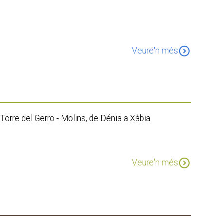
expand_circle_down
Veure'n més
orre del Gerro - Molins, de Dénia a Xàbia
expand_circle_down
Veure'n més