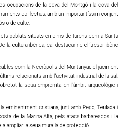
res ocupacions de la cova del Montgó i la cova del
erraments col·lectius, amb un importantíssim conjunt
ós o de culte.
otets poblats situats en cims de turons com a Santa
e la cultura ibèrica, cal destacar-ne el ‘tresor ibèric
ables com la Necròpolis del Muntanyar, el jaciment
ltims relacionats amb l'activitat industrial de la sal.
obretot la seua empremta en l'àmbit arqueològic i
ila eminentment cristiana, junt amb Pego, Teulada i
costa de la Marina Alta, pels atacs barbarescos i la
ia a ampliar la seua muralla de protecció.