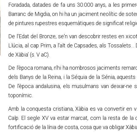
Foradada, datades de fa uns 30.000 anys, a les prime
Barranc de Migdia, on hi ha un jaciment neolític de sot
de pintures rupestres esquemàtiques de significat religi
De l'Edat del Bronze, se'n van descobrir restes en xic
Llúcia, al cap Prim, a l'alt de Capsades, als Tossalets… D
de Xàbia’ (s. V aC).
De l'època romana, n'hi ha nombrosos jaciments remarc
dels Banys de la Reina, i la Séquia de la Sénia, aquests ú
De l'època andalusina, els musulmans van deixar-ne s
toponímic.
Amb la conquesta cristiana, Xàbia es va convertir en v
Calp. El segle XV va estar marcat, com la resta de la 
fortificació de la línia de costa, cosa que va obligar Xàb