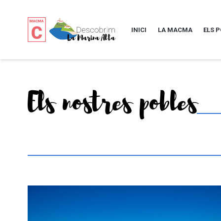
INICI
LA MACMA
ELS 
Els nostres pobles