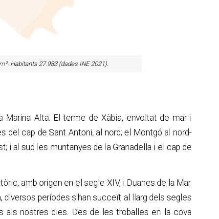
km
². Habitants 27.983 (dades INE 2021).
 Marina Alta. El terme de Xàbia, envoltat de mar i
 del cap de Sant Antoni, al nord; el Montgó al nord-
st; i al sud les muntanyes de la Granadella i el cap de
stòric, amb origen en el segle XIV, i Duanes de la Mar.
a, diversos períodes s'han succeït al llarg dels segles
ins als nostres dies. Des de les troballes en la cova