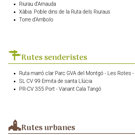
Riurau d'Arnauda
Xàbia: Poble dins de la Ruta dels Riuraus
Torre d'Ambolo
Torre del Portitxol
Reserva Marina del Cap de Sant Antoni
Segon Muntanyar
Cala Blanca
Rutes senderistes
Cala Sardinera
Cala i illa del Portitxol
Ruta marró clar Parc GVA del Montgó - Les Rotes - T
Cap Negre
SL CV 99 Ermita de santa Llúcia
Cala Ambolo
PR-CV 355 Port - Variant Cala Tangó
Illa del Descobridor
SL-CV 98 Cap Prim-Xàbia
Far del Cap de Sant Antoni
PR CV 354 Granadella
Far del Cap de la Nau
SL CV 97 Cala Barraca
Museu Arqueològic i Etnològic Soler Blasco
PR CV 355 Port - Montgó
Cala de la Granadella
Rutes urbanes
Camí de l'Alba. Xàbia - Jesús Pobre
Centre d’Art Ca. Lambert