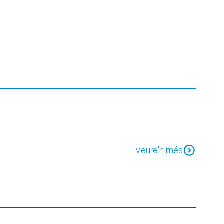
expand_circle_down
Veure'n més