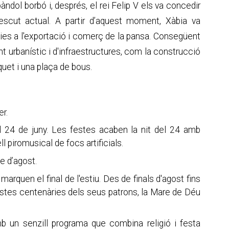
ndol borbó i, després, el rei Felip V els va concedir
 l'escut actual. A partir d’aquest moment, Xàbia va
s a l'exportació i comerç de la pansa. Consegüent
 urbanístic i d'infraestructures, com la construcció
quet i una plaça de bous.
er.
 24 de juny. Les festes acaben la nit del 24 amb
 piromusical de focs artificials.
e d’agost.
rquen el final de l'estiu. Des de finals d'agost fins
estes centenàries dels seus patrons, la Mare de Déu
b un senzill programa que combina religió i festa