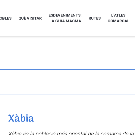
ESDEVENIMENTS:
L'ATLES
POBLES
QUÈ VISITAR
RUTES
LA GUIA MACMA
COMARCAL
Xàbia
Xàbia és la població més oriental de la comarca de la