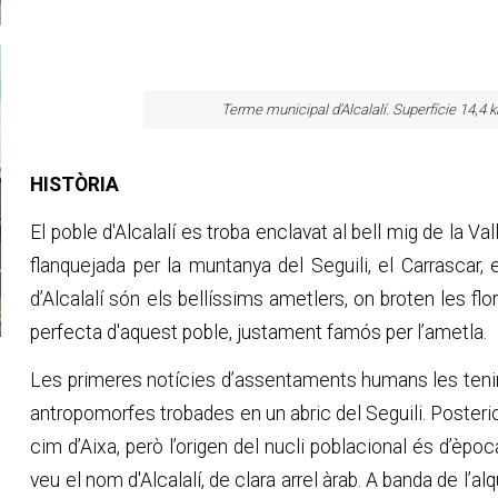
Terme municipal d'Alcalalí. Superfície 14,4 
HISTÒRIA
El poble d'Alcalalí es troba enclavat al bell mig de la V
flanquejada per la muntanya del Seguili, el Carrascar,
d’Alcalalí són els bellíssims ametlers, on broten les flo
perfecta d'aquest poble, justament famós per l’ametla.
Les primeres notícies d’assentaments humans les teni
antropomorfes trobades en un abric del Seguili. Posteri
cim d’Aixa, però l’origen del nucli poblacional és d’èp
veu el nom d'Alcalalí, de clara arrel àrab. A banda de l’alq