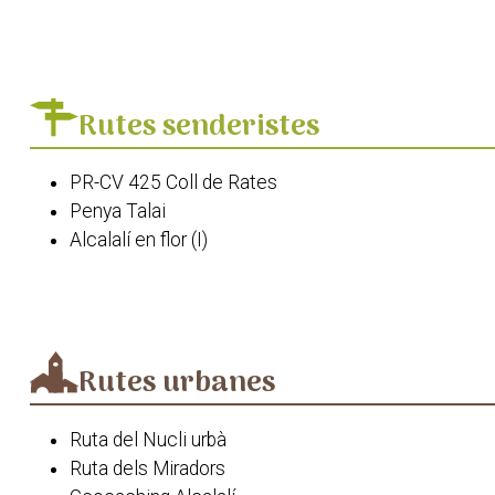
Església de la Nativitat de Nostra Senyora
Ermita de Sant Joan de Mosquera
Ermita de la Mare de Déu del Calvari
Rutes senderistes
PR-CV 425 Coll de Rates
Penya Talai
Alcalalí en flor (I)
Alcalalí en Flor (II)
Cresta de la serra del Ferrer
Camins de pedra i aigua
PR-CV 53 Sender de Pedreguer
Rutes urbanes
Ruta del Nucli urbà
Ruta dels Miradors