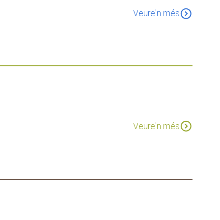
expand_circle_down
Veure'n més
expand_circle_down
Veure'n més