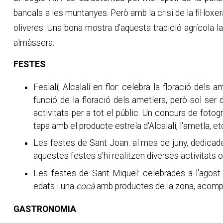
bancals a les muntanyes. Però amb la crisi de la fil·loxe
oliveres. Una bona mostra d’aquesta tradició agrícola l
almàssera.
FESTES
Feslalí, Alcalalí en flor: celebra la floració dels
funció de la floració dels ametlers, però sol ser d
activitats per a tot el públic. Un concurs de fotog
tapa amb el producte estrela d'Alcalalí, l'ametla, et
Les festes de Sant Joan: al mes de juny, dedicade
aquestes festes s’hi realitzen diverses activitats 
Les festes de Sant Miquel: celebrades a l'agost
edats i una
cocà
amb productes de la zona, acompa
GASTRONOMIA