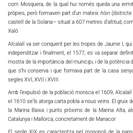
com Mosquera, de la qual hui només queda una ermita
pròpies, però formaven part d’un mateix
hîsn
(districte
castell de la Solana— situat a 607 metres d’altitud, compr
Xaló.
Alcalalí va ser conquerit per les tropes de Jaume I, qu
independitzar i finalment, el 1577, es va separar defi
mostra de la importància del municipi, i de la potència 
que s’hi conserva i que formava part de la casa senyori
segles XVI, XVII i XVIII.
Amb l’expulsió de la població morisca el 1609, Alcalalí 
el 1610 se'ls atorga carta pobla a nous veïns. El gruix
la Marina Baixa i punts pròxims de la Marina Alta, 
Catalunya i Mallorca, concretament de Manacor.
El segle XIX es caracteritza pel monopoli de la pan