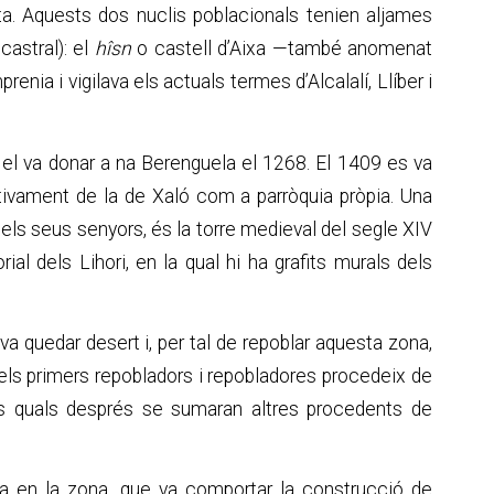
. Aquests dos nuclis poblacionals tenien aljames
 castral): el
hîsn
o castell d’Aixa —també anomenat
enia i vigilava els actuals termes d’Alcalalí, Llíber i
i el va donar a na Berenguela el 1268. El 1409 es va
nitivament de la de Xaló com a parròquia pròpia. Una
dels seus senyors, és la torre medieval del segle XIV
al dels Lihori, en la qual hi ha grafits murals dels
va quedar desert i, per tal de repoblar aquesta zona,
 dels primers repobladors i repobladores procedeix de
als quals després se sumaran altres procedents de
sa en la zona, que va comportar la construcció de