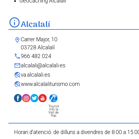
Geocaching Alcalalí
info
Alcalalí
Carrer Major, 10
location_on
03728 Alcalalí
phone
966 482 024
mail
alcalali@alcalali.es
travel_explore
va.alcalali.es
travel_explore
www.alcalaliturismo.com
Tourist
Info la
Vall de
Pop
Horari d’atenció:
de dilluns a divendres
de 8.00 a 15.00