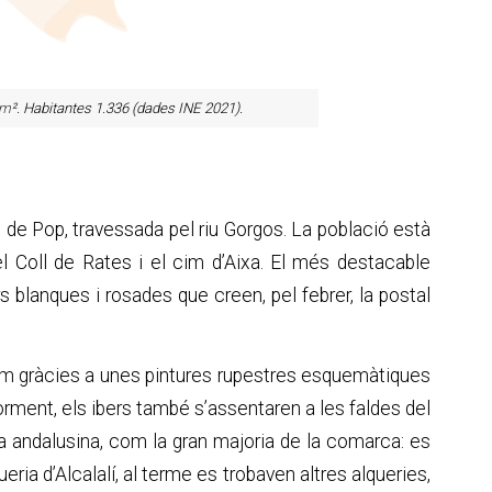
km
². Habitantes 1.336 (dades INE 2021).
all de Pop, travessada pel riu Gorgos. La població està
 el Coll de Rates i el cim d’Aixa. El més destacable
rs blanques i rosades que creen, pel febrer, la postal
m gràcies a unes pintures rupestres esquemàtiques
orment, els ibers també s’assentaren a les faldes del
oca andalusina, com la gran majoria de la comarca: es
ueria d’Alcalalí, al terme es trobaven altres alqueries,