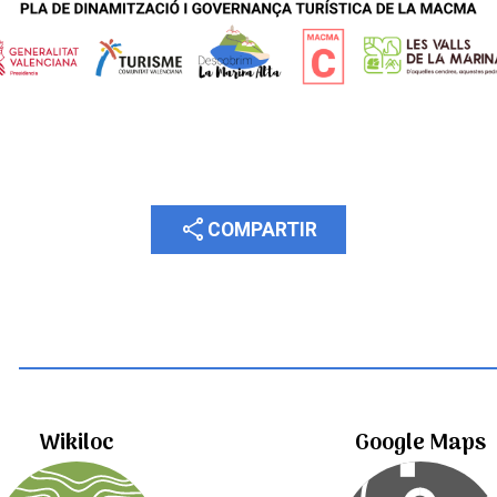
share
COMPARTIR
Wikiloc
Google Maps