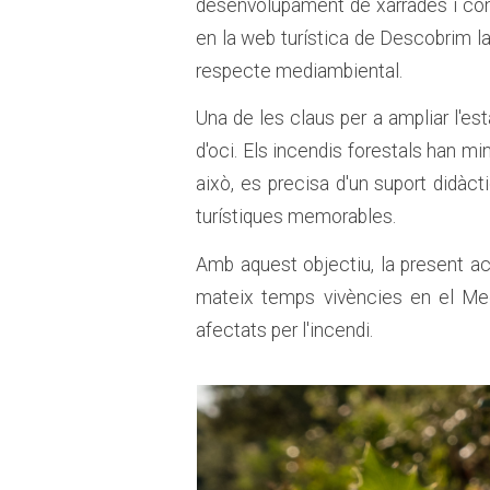
desenvolupament de xarrades i conf
en la web turística de Descobrim l
respecte mediambiental.
Una de les claus per a ampliar l'es
d'oci. Els incendis forestals han minv
això, es precisa d'un suport didàct
turístiques memorables.
Amb aquest objectiu, la present act
mateix temps vivències en el Medi
afectats per l'incendi.