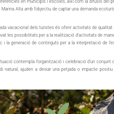
erències en municipis i escoles, així com la difusió del p
a Marina Alta amb l'objectiu de captar una demanda ecoturís
tada vacacional dels turistes és oferir activitats de qualit
at les possibilitats per a la realització d'activitats de maner
ic i la generació de continguts per a la interpretació de l'e
uació contempla l'organització i celebració d'un conjunt d
 natural, ajuden a deixar una petjada o impacte positiu 