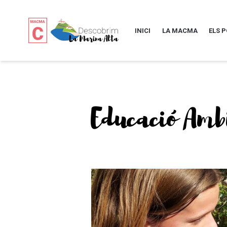
INICI
LA MACMA
ELS 
Educació Amb