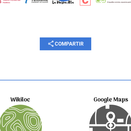
share
COMPARTIR
Wikiloc
Google Maps