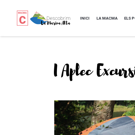
INICI
LA MACMA
ELS 
I Aplec Excurs