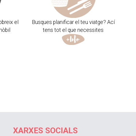
obreix el
Busques planificar el teu viatge? Ací
mòbil
tens tot el que necessites
XARXES SOCIALS