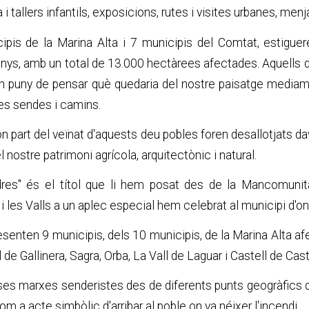
i tallers infantils, exposicions, rutes i visites urbanes, men
ipis de la Marina Alta i 7 municipis del Comtat, estigue
nys, amb un total de 13.000 hectàrees afectades. Aquells di
un puny de pensar què quedaria del nostre paisatge media
res sendes i camins.
on part del veïnat d'aquests deu pobles foren desallotjats da
ostre patrimoni agrícola, arquitectònic i natural.
dres" és el títol que li hem posat des de la Mancomunita
es Valls a un aplec especial hem celebrat al municipi d'on s
ten 9 municipis, dels 10 municipis, de la Marina Alta afect
l de Gallinera, Sagra, Orba, La Vall de Laguar i Castell de Cast
rses marxes senderistes des de diferents punts geogràfics 
om a acte simbòlic d'arribar al poble on va néixer l'incendi.