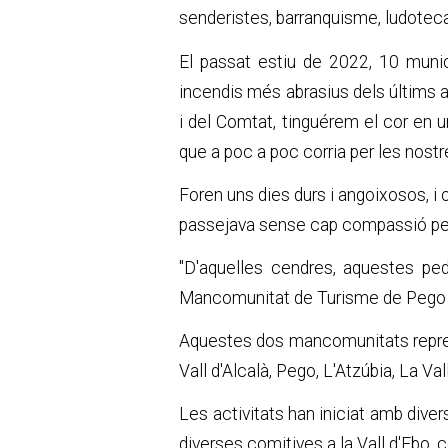
senderistes, barranquisme, ludoteca 
El passat estiu de 2022, 10 munic
incendis més abrasius dels últims a
i del Comtat, tinguérem el cor en 
que a poc a poc corria per les nost
Foren uns dies durs i angoixosos, i 
passejava sense cap compassió pel n
"D'aquelles cendres, aquestes pe
Mancomunitat de Turisme de Pego i l
Aquestes dos mancomunitats represen
Vall d'Alcalà, Pego, L'Atzúbia, La Val
Les activitats han iniciat amb dive
diverses comitives a la Vall d'Ebo, c