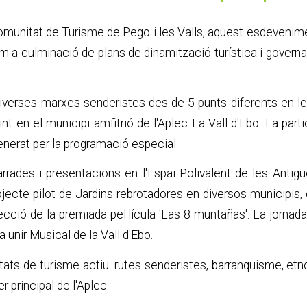
munitat de Turisme de Pego i les Valls, aquest esdevenim
om a culminació de plans de dinamització turística i gove
iverses marxes senderistes des de 5 punts diferents en le
int en el municipi amfitrió de l'Aplec La Vall d'Ebo. La pa
generat per la programació especial.
rrades i presentacions en l'Espai Polivalent de les Anti
jecte pilot de Jardins rebrotadores en diversos municipis, e
ecció de la premiada pel·lícula 'Las 8 muntañas'. La jornada 
 unir Musical de la Vall d'Ebo.
tats de turisme actiu: rutes senderistes, barranquisme, et
r principal de l'Aplec.