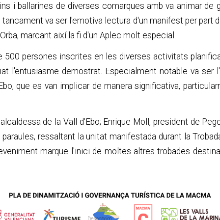
ins i ballarines de diverses comarques amb va animar de g
El tancament va ser l'emotiva lectura d'un manifest per part 
i Orba, marcant així la fi d'un Aplec molt especial.
500 persones inscrites en les diverses activitats planific
iat l'entusiasme demostrat. Especialment notable va ser l'a
bo, que es van implicar de manera significativa, particular
 alcaldessa de la Vall d'Ebo; Enrique Moll, president de Pego 
araules, ressaltant la unitat manifestada durant la Trobada. 
niment marque l'inici de moltes altres trobades destinades