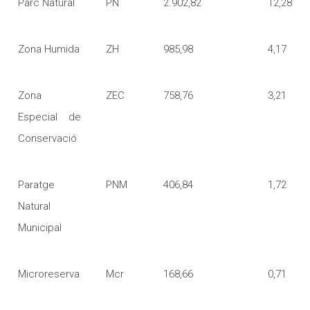
Parc Natural
PN
2.902,82
12,28
Zona Humida
ZH
985,98
4,17
Zona
ZEC
758,76
3,21
Especial de
Conservació
Paratge
PNM
406,84
1,72
Natural
Municipal
Microreserva
Mcr
168,66
0,71