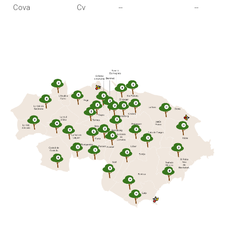
Cova
Cv
--
--