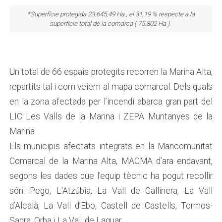
*Superfície protegida 23.645,49 Ha., el 31,19 % respecte a la
superfície total de la comarca ( 75.802 Ha ).
U
n total de 66 espais protegits recorren la Marina Alta,
repartits tal i com veiem al mapa comarcal. Dels quals
en la zona afectada per l’incendi abarca gran part del
LIC Les Valls de la Marina i ZEPA Muntanyes de la
Marina.
Els municipis afectats integrats en la Mancomunitat
Comarcal de la Marina Alta, MACMA d’ara endavant,
segons les dades que l'equip tècnic ha pogut recollir
són: Pego, L'Atzúbia, La Vall de Gallinera, La Vall
d’Alcalà, La Vall d’Ebo, Castell de Castells, Tormos-
Sagra, Orba i La Vall de Laguar.