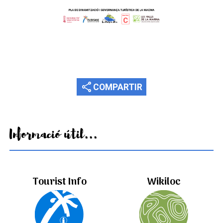
share
COMPARTIR
Informació útil...
Tourist Info
Wikiloc