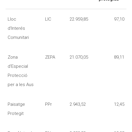
Lloc
LIC
22.959,85
97,10
d'Interés
Comunitari
Zona
ZEPA
21.070,05
89,11
d'Especial
Protecció
per a les Aus
Paisatge
PPr
2.943,52
12,45
Protegit