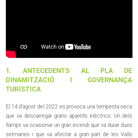
1. ANTECEDENTS AL PLA DE
DINAMITZACIÓ I GOVERNANÇA
TURÍSTICA
El 14 d’agost del 2022 es provoca una tempesta seca
que va descarregar grans aparells elèctrics. Un dels
llamps va ocasionar un gran incendi que va durar dues
setmanes i que va afectar a gran part de les Valls