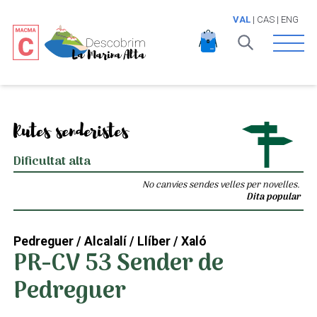
VAL
|
CAS
|
ENG
Open 
Rutes senderistes
Dificultat alta
No canvies sendes velles per novelles.
Dita popular
Pedreguer / Alcalalí / Llíber / Xaló
PR-CV 53 Sender de
Pedreguer