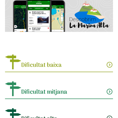
Dificultat baixa
expand_circle_down
Dificultat mitjana
expand_circle_down