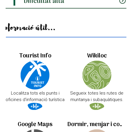
Dificultat alta
expand_circle_down
Informació útil...
Tourist Info
Wikiloc
Localitza tots els punts i
Segueix totes les rutes de
oficines d'informació turística
muntanya i subaquàtiques.
Google Maps
Dormir, menjar i comprar