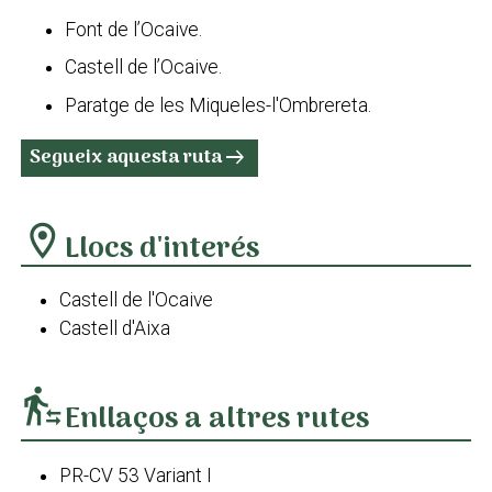
Font de l’Ocaive.
Castell de l’Ocaive.
Paratge de les Miqueles-l'Ombrereta.
Segueix aquesta ruta
arrow_right_alt
location_on
Llocs d'interés
Castell de l'Ocaive
Castell d'Aixa
transfer_within_a_station
Enllaços a altres rutes
PR-CV 53 Variant I