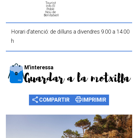
Tourist
Info El
Poble
Nou de
Benitatxell
Horari d'atenció: de dilluns a divendres 9.00 a 14.00
h
M'interessa
Guardar a la motxilla
share
print
COMPARTIR
IMPRIMIR