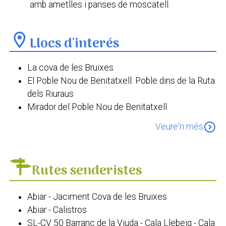
amb ametlles i panses de moscatell.
location_on
Llocs d'interés
La cova de les Bruixes
El Poble Nou de Benitatxell: Poble dins de la Ruta
dels Riuraus
Mirador del Poble Nou de Benitatxell
Cala del Moraig
expand_circle_down
Veure'n més
Cala de Llebeig
El Portalet
Els Pous de l’Abiar
Rutes senderistes
Paratge de la Falla del Moraig
Cova del Moraig
Abiar - Jaciment Cova de les Bruixes
Església de Santa Maria Magdalena
Abiar - Calistros
Oratori de Sant Jaume Apòstol
SL-CV 50 Barranc de la Viuda - Cala Llebeig - Cala