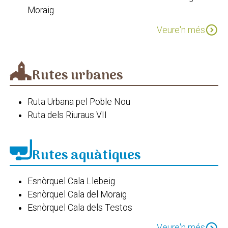
Moraig
Ruta de la Serp - Puig Llorença - Cala Llebeig
expand_circle_down
Veure'n més
Ruta de la Falla del Moraig
Ruta dels penya - segats
Rutes urbanes
Ruta Urbana pel Poble Nou
Ruta dels Riuraus VII
Rutes aquàtiques
Esnòrquel Cala Llebeig
Esnòrquel Cala del Moraig
Esnòrquel Cala dels Testos
Caiac - Pesqueres de cingle
expand_circle_down
Veure'n més