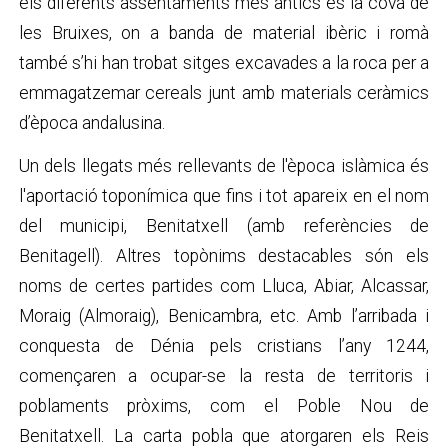
els diferents assentaments més antics és la cova de
les Bruixes, on a banda de material ibèric i romà
també s’hi han trobat sitges excavades a la roca per a
emmagatzemar cereals junt amb materials ceràmics
d’època andalusina.
Un dels llegats més rellevants de l'època islàmica és
l'aportació toponímica que fins i tot apareix en el nom
del municipi, Benitatxell (amb referències de
Benitagell). Altres topònims destacables són els
noms de certes partides com Lluca, Abiar, Alcassar,
Moraig (Almoraig), Benicambra, etc. Amb l’arribada i
conquesta de Dénia pels cristians l’any 1244,
començaren a ocupar-se la resta de territoris i
poblaments pròxims, com el Poble Nou de
Benitatxell. La carta pobla que atorgaren els Reis