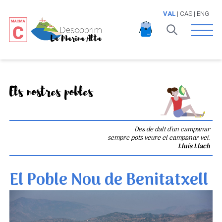
VAL
|
CAS
|
ENG
Open 
Els nostres pobles
Des de dalt d'un campanar
sempre pots veure el campanar veí.
Lluís Llach
El Poble Nou de Benitatxell