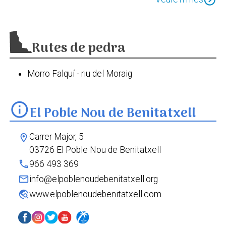
Rutes de pedra
Morro Falquí - riu del Moraig
info
El Poble Nou de Benitatxell
Carrer Major, 5
location_on
03726 El Poble Nou de Benitatxell
phone
966 493 369
mail
info@elpoblenoudebenitatxell.org
travel_explore
www.elpoblenoudebenitatxell.com