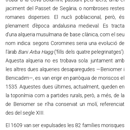
jaciment del Passet de Segària; o nombroses restes
romanes disperses. El nucli poblacional, però, és
plenament d’època andalusina medieval. Es tracta
d’una alqueria musulmana de base clànica, com el seu
nom indica: segons Coromines seria una evolució de
l'àrab
Bani Arba Hagg
(‘fills dels quatre pelegrinatges’).
Aquesta alqueria no es trobava sola: juntament amb
les altres dues alqueries desaparegudes —Beniomer i
Benicadim—, es van erigir en parròquia de moriscos el
1535. Aquestes dues últimes, actualment, queden en
la toponímia com a partides rurals, però, a més, de la
de Beniomer se n’ha conservat un molí, referenciat
des del segle XIII.
El 1609 van ser expulsades les 82 famílies morisques