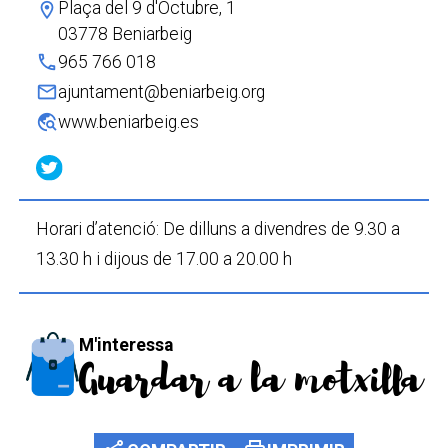
Plaça del 9 d'Octubre, 1
location_on
03778 Beniarbeig
phone
965 766 018
mail
ajuntament@beniarbeig.org
travel_explore
www.beniarbeig.es
Horari d’atenció: De dilluns a divendres de 9.30 a
13.30 h i dijous de 17.00 a 20.00 h
M'interessa
Guardar a la motxilla