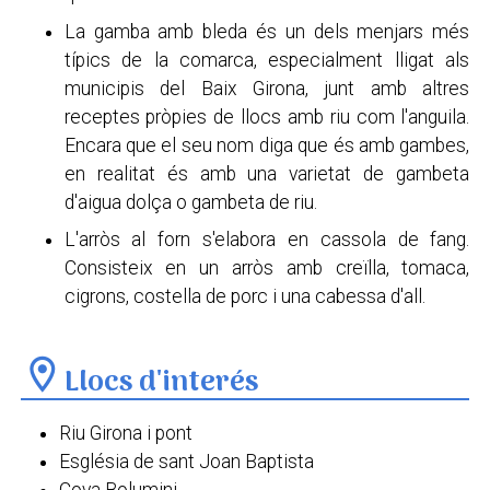
La gamba amb bleda és un dels menjars més
típics de la comarca, especialment lligat als
municipis del Baix Girona, junt amb altres
receptes pròpies de llocs amb riu com l'anguila.
Encara que el seu nom diga que és amb gambes,
en realitat és amb una varietat de gambeta
d'aigua dolça o gambeta de riu.
L'arròs al forn s'elabora en cassola de fang.
Consisteix en un arròs amb creïlla, tomaca,
cigrons, costella de porc i una cabessa d'all.
location_on
Llocs d'interés
Riu Girona i pont
Església de sant Joan Baptista