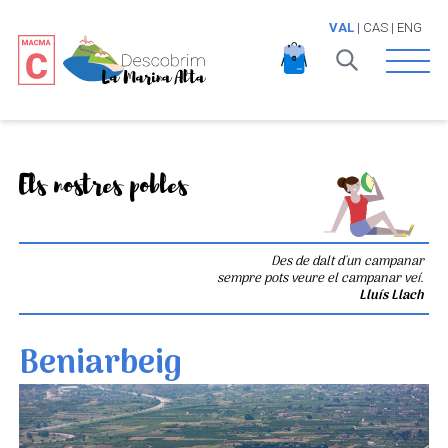
VAL
|
CAS
|
ENG
Open 
Els nostres pobles
Des de dalt d'un campanar
sempre pots veure el campanar veí.
Lluís Llach
Beniarbeig