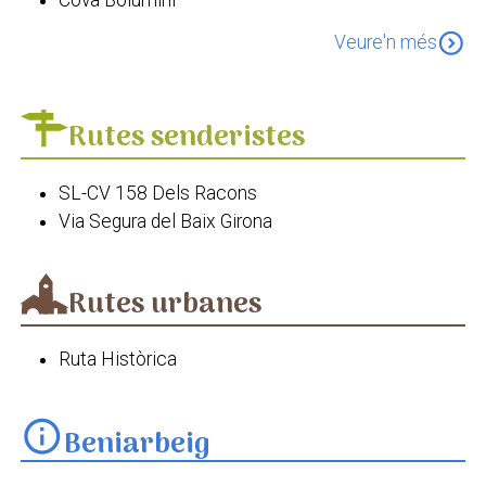
Cova Bolumini
Escoles Velles de Beniarbeig
expand_circle_down
Veure'n més
Ermita de la Casa Santonja
Antic Ajuntament de Beniarbeig
Rutes senderistes
SL-CV 158 Dels Racons
Via Segura del Baix Girona
Rutes urbanes
Ruta Històrica
info
Beniarbeig