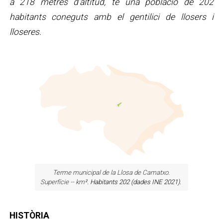
a 218 metres d’altitud, té una població de 202
habitants coneguts amb el gentilici de llosers i
lloseres.
Terme municipal de la Llosa de Camatxo.
Superfície -- km
². Habitants 202 (dades INE 2021).
HISTÒRIA