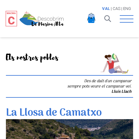
VAL
|
CAS
|
ENG
Open 
Els nostres pobles
Des de dalt d'un campanar
sempre pots veure el campanar veí.
Lluís Llach
La Llosa de Camatxo