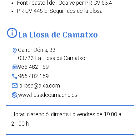
Font i castell de l'Ocaive per PR-CV 53.4
PR-CV 445 El Seguili des de la Llosa
info
La Llosa de Camatxo
Carrer Dénia, 33
location_on
03723 La Llosa de Camatxo
fax
966 482 159
phone
966 482 159
mail
lallosa@aixa.com
travel_explore
www.llosadecamacho.es
Horari d’atenció: dimarts i divendres de 19.00 a
21.00 h