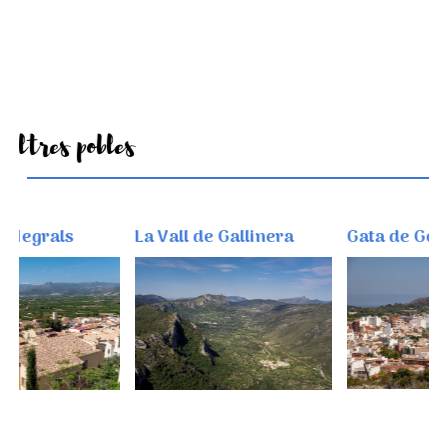
Altres pobles
grals
La Vall de Gallinera
Gata de Gorgos