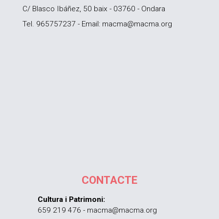
C/ Blasco Ibáñez, 50 baix - 03760 - Ondara
Tel. 965757237 - Email: macma@macma.org
CONTACTE
Cultura i Patrimoni:
659 219 476 - macma@macma.org