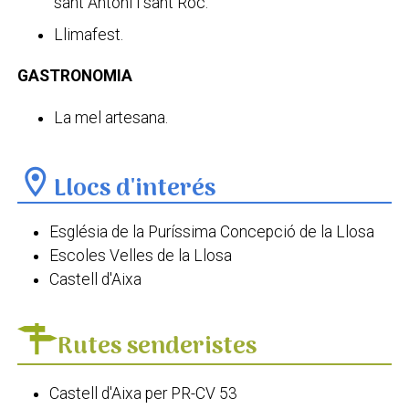
sant Antoni i sant Roc.
Llimafest.
GASTRONOMIA
La mel artesana.
location_on
Llocs d'interés
Església de la Puríssima Concepció de la Llosa
Escoles Velles de la Llosa
Castell d'Aixa
Rutes senderistes
Castell d'Aixa per PR-CV 53