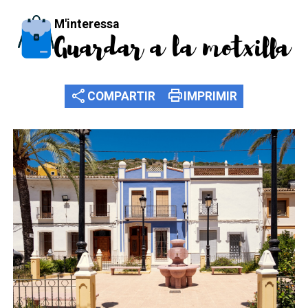
M'interessa
Guardar a la motxilla
share
print
COMPARTIR
IMPRIMIR