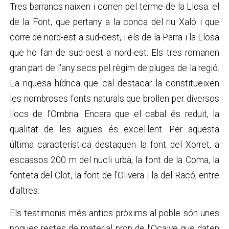
Tres barrancs naixen i corren pel terme de la Llosa: el
de la Font, que pertany a la conca del riu Xaló i que
corre de nord-est a sud-oest, i els de la Parra i la Llosa
que ho fan de sud-oest a nord-est. Els tres romanen
gran part de l'any secs pel règim de pluges de la regió.
La riquesa hídrica que cal destacar la constitueixen
les nombroses fonts naturals que brollen per diversos
llocs de l'Ombria. Encara que el cabal és reduït, la
qualitat de les aigües és excel·lent. Per aquesta
última característica destaquen la font del Xorret, a
escassos 200 m del nucli urbà, la font de la Coma, la
fonteta del Clot, la font de l'Olivera i la del Racó, entre
d’altres.
Els testimonis més antics pròxims al poble són unes
poques restes de material prop de l’Ocaive que daten