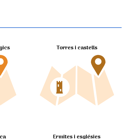
gics
Torres i castells
Ermites i esglésies
ica