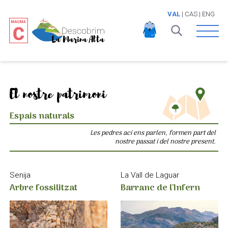
VAL
|
CAS
|
ENG
Open 
El nostre patrimoni
Espais naturals
Les pedres ací ens parlen, formen part del
nostre passat i del nostre present.
La Vall de Laguar
Senija
Barranc de l'Infern
Arbre fossilitzat