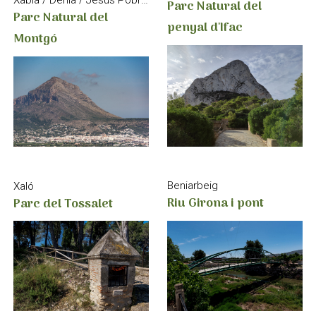
Xàbia / Dénia / Jesús Pobre / La Xara
Parc Natural del
Parc Natural del
penyal d'Ifac
Montgó
Beniarbeig
Xaló
Riu Girona i pont
Parc del Tossalet