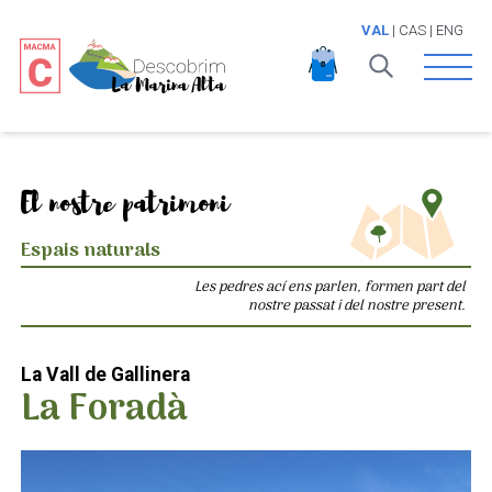
VAL
|
CAS
|
ENG
Open 
El nostre patrimoni
Espais naturals
Les pedres ací ens parlen, formen part del
nostre passat i del nostre present.
La Vall de Gallinera
La Foradà