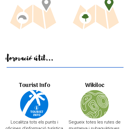
Informació útil...
Tourist Info
Wikiloc
Localitza tots els punts i
Segueix totes les rutes de
oficines d'informació turística
muntanya i subaquàtiques.