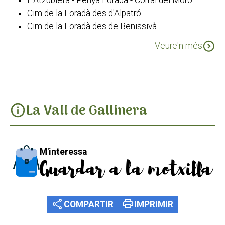
Cim de la Foradà des d'Alpatró
Cim de la Foradà des de Benissivà
Cim de la Foradà des de La Carroja
expand_circle_down
Veure'n més
PR-CV 43 Les Valls
La Vall de Gallinera
info
M'interessa
Guardar a la motxilla
share
print
COMPARTIR
IMPRIMIR