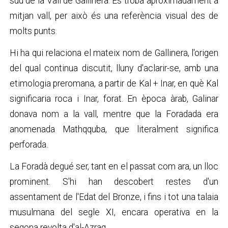
sud de la Vall de Gallinera. Es troba aproximadament a
mitjan vall, per això és una referència visual des de
molts punts.
Hi ha qui relaciona el mateix nom de Gallinera, l'origen
del qual continua discutit, lluny d'aclarir-se, amb una
etimologia preromana, a partir de Kal + Inar, en què Kal
significaria roca i Inar, forat. En època àrab, Galinar
donava nom a la vall, mentre que la Foradada era
anomenada Mathqquba, que literalment significa
perforada.
La Foradà degué ser, tant en el passat com ara, un lloc
prominent. S'hi han descobert restes d'un
assentament de l'Edat del Bronze, i fins i tot una talaia
musulmana del segle XI, encara operativa en la
segona revolta d'al-Azraq.