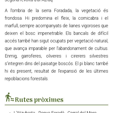
A l'ombria de la serra Foradada, la vegetació és
frondosa. Hi predomina el fleix, la cornicabra i el
marfull, sempre acompanyats de lianes vigoroses que
deixen el bosc impenetrable. Els bancals de difícil
accés també han sigut ocupats per vegetació natural,
que avança imparable per l'abandonament de cultius.
Enmig, garroferes, oliveres i cirerers silvestres
s'integren dins del paisatge boscós. El pi blanc també
hi és present, resultat de l'expansió de les últimes
repoblacions forestals.
transfer_within_a_station
Rutes pròximes
L'Atzubieta - Penya Foradà - Corral del Moro