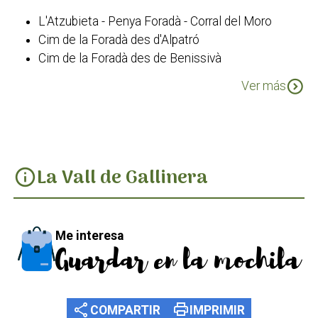
L'Atzubieta - Penya Foradà - Corral del Moro
Cim de la Foradà des d'Alpatró
Cim de la Foradà des de Benissivà
Cim de la Foradà des de La Carroja
expand_circle_down
Ver más
PR-CV 43 Les Valls
La Vall de Gallinera
info
Me interesa
Guardar en la mochila
share
print
COMPARTIR
IMPRIMIR