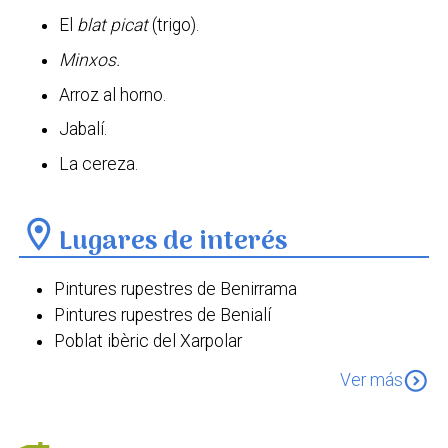
El
blat picat
(trigo).
Minxos.
Arroz al horno.
Jabalí.
La cereza.
location_on
Lugares de interés
Pintures rupestres de Benirrama
Pintures rupestres de Benialí
Poblat ibèric del Xarpolar
El fortí d'Almiserà
expand_circle_down
Ver más
Castell d'Alcalà o de Benissili
Castell de Gallinera o de Benirrama
Museu Etnològic Almàssera dels Moltó