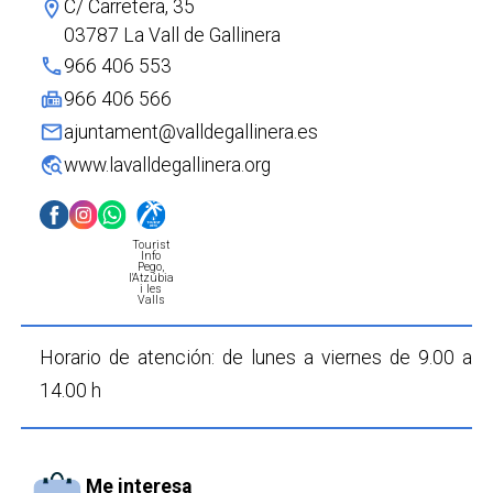
C/ Carretera, 35
location_on
Castell de Benissili i Poblat ibèric del Xarpolar
03787 La Vall de Gallinera
Itinerari Botànic de l'Ombria de Benirrama
phone
966 406 553
PR-CV 43 Les Valls
fax
966 406 566
mail
ajuntament@valldegallinera.es
travel_explore
www.lavalldegallinera.org
Tourist
Info
Pego,
l'Atzúbia
i les
Valls
Horario de atención:
de lunes a viernes
de 9.00 a
14.00 h
Me interesa