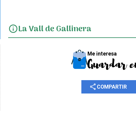
La Vall de Gallinera
info
Me interesa
Guardar e
share
COMPARTIR