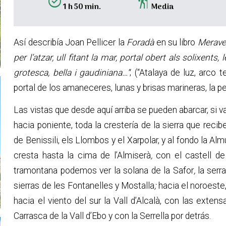
alarm_on
hiking
1 h 50 min.
Media
Así describía Joan Pellicer la
Foradà
en su libro
Meravel
per l’atzar, ull fitant la mar, portal obert als solixents
grotesca, bella i gaudiniana…”
; (“Atalaya de luz, arco 
portal de los amaneceres, lunas y brisas marineras, la 
Las vistas que desde aquí arriba se pueden abarcar, si
hacia poniente, toda la crestería de la sierra que reci
de Benissili, els Llombos y el Xarpolar, y al fondo la Al
cresta hasta la cima de
l’Almiserà
,
con el castell de 
tramontana podemos ver la solana de la Safor
,
la serra
sierras de les Fontanelles y Mostalla
;
hacia el noroeste, 
hacia el viento del sur la Vall d’Alcalà, con las exte
Carrasca
de la Vall d’Ebo y con la Serrella por detrás.