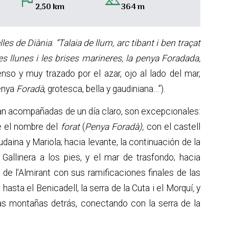
flag
landscape
2,50 km
364 m
les de Diània
:
“Talaia de llum, arc tibant i ben traçat
, les llunes i les brises marineres, la penya Foradada,
tenso y muy trazado por el azar, ojo al lado del mar,
penya
Foradà
, grotesca, bella y gaudiniana…”).
 van acompañadas de un día claro, son excepcionales:
be el nombre del
forat
(
Penya Foradà),
con el castell
mudaina y Mariola; hacia levante, la continuación de la
Gallinera a los pies, y el mar de trasfondo; hacia
 de l’Almirant con sus ramificaciones finales de las
hasta el Benicadell, la serra de la Cuta i el Morquí
,
y
nsas montañas detrás, conectando con la
serra de la