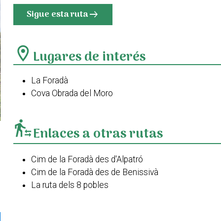
Sigue esta ruta
arrow_right_alt
location_on
Lugares de interés
La Foradà
Cova Obrada del Moro
transfer_within_a_station
Enlaces a otras rutas
Cim de la Foradà des d'Alpatró
Cim de la Foradà des de Benissivà
La ruta dels 8 pobles
Els corrals de la Carroja
PR-CV 167 Benialí - Alpatró