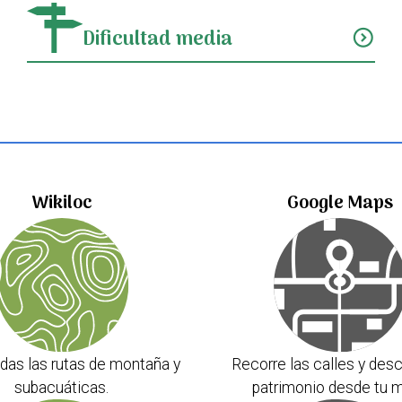
Dificultad media
expand_circle_down
Wikiloc
Google Maps
das las rutas de montaña y
Recorre las calles y desc
subacuáticas.
patrimonio desde tu m