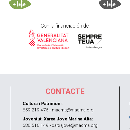
Con la financiación de:
CONTACTE
Cultura i Patrimoni:
659 219 476 - macma@macma.org
Joventut. Xarxa Jove Marina Alta:
680 516 149 - xarxajove@macma.org