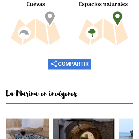
Cuevas
Espacios naturales
share
COMPARTIR
La Marina en imágenes