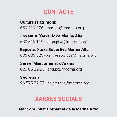
CONTACTE
Cultura i Patrimoni:
659 219 476 - macma@macma.org
Joventut. Xarxa Jove Marina Alta:
680 516 149 - xarxajove@macma.org
Esports. Xarxa Esportiva Marina Alta:
635 636 023 - xarxaesportiva@macma.org
Servei Mancomunat d’Arxius:
620 85 22 83 - arxius@macma.org
Secretaria:
96 575 72 37 - secretaria@macma.org
XARXES SOCIALS
Mancomunitat Comarcal de la Marina Alta: