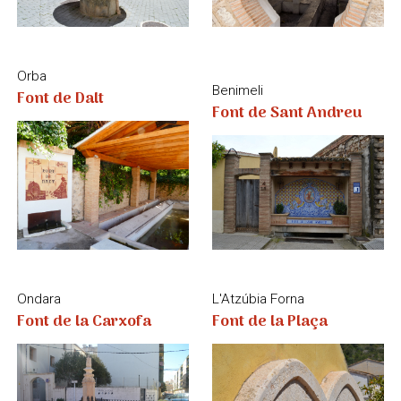
Ondara
L'Atzúbia Forna
Font de la Carxofa
Font de la Plaça
Pego
Murla
Font dels Quatre
Font i llavador Nou de
Xorros
Murla