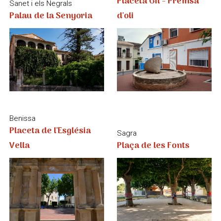
Benissa
Placeta de l'Església
Sagra
Plaça de les Fonts
Vella
Sanet i els Negrals
Calp
Plaça del Crist
Pou Salat