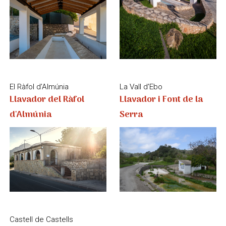
d'Almúnia
Serra
Castell de Castells
Llavador i Font del
Benissa
Xorro
Llavadors de Benissa