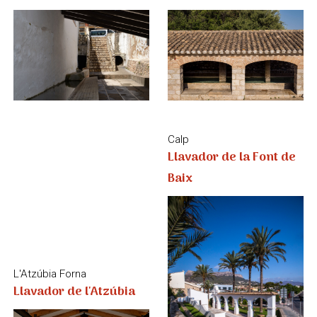
Llavador de la Font de
Baix
L'Atzúbia Forna
Llavador de l'Atzúbia
El Ràfol d’Almúnia
La Vall d’Ebo
Llavador del Ràfol
Llavador i Font de la