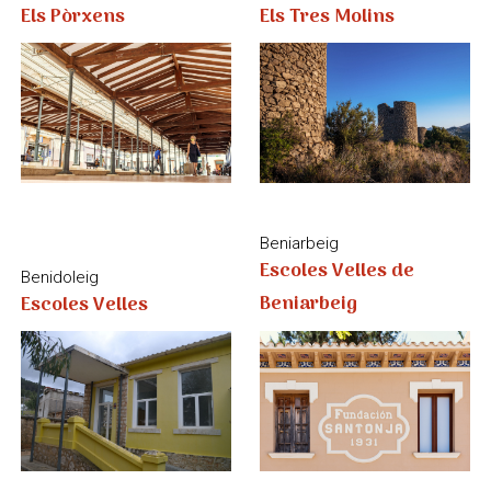
Beniarbeig
Escoles Velles de
Benidoleig
Beniarbeig
Escoles Velles
El Ràfol d’Almúnia
La Llosa de Camatxo
Escut picat de la
Escoles Velles de la
Segona Germania
Llosa