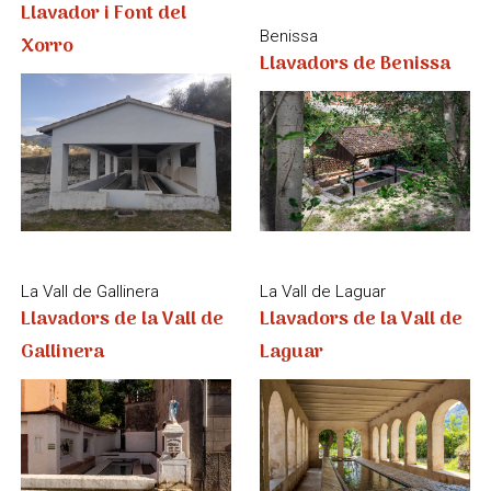
La Vall de Gallinera
La Vall de Laguar
Llavadors de la Vall de
Llavadors de la Vall de
Gallinera
Laguar
Llíber
Pedreguer
Marnes i el Cau
Masia l'Albardanera