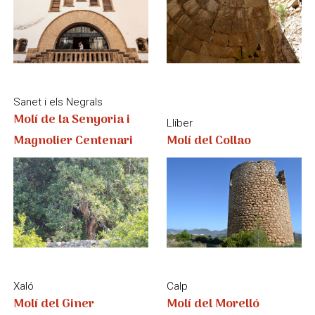
Xaló
Calp
Molí del Giner
Molí del Morelló
La Vall d’Alcalà
La Vall d’Alcalà