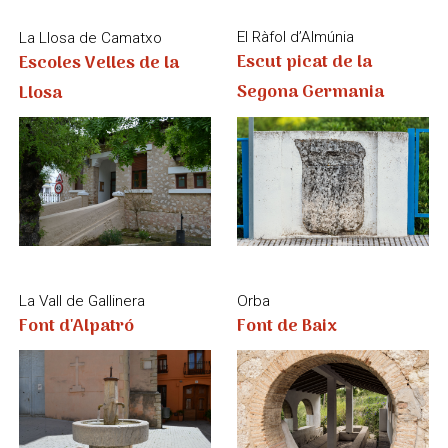
La Vall de Gallinera
Orba
Font d'Alpatró
Font de Baix
Orba
Benimeli
Font de Dalt
Font de Sant Andreu