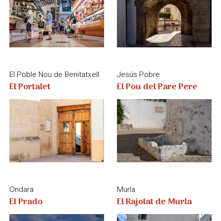
Ondara
Murla
El Prado
El Rajolat de Murla
Benigembla
Benigembla
El Safareig
El Sindicat