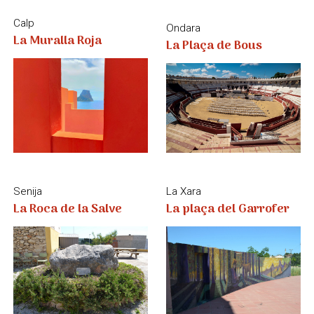
Senija
La Xara
La Roca de la Salve
La plaça del Garrofer
La Vall de Laguar
Les Juvees de Laguar
Ondara
La torre del Rellotge