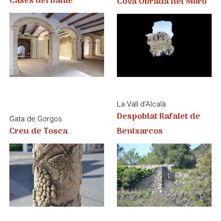
Despoblat Rafalet de
Gata de Gorgos
Creu de Tosca
Benixarcos
La Vall d’Alcalà
Despoblat de
La Vall d’Alcalà
l'Atzubieta
Despoblat de la Roca