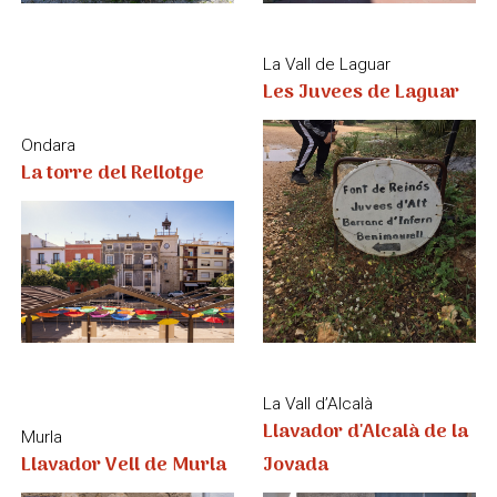
La Vall d’Alcalà
Llavador d'Alcalà de la
Murla
Llavador Vell de Murla
Jovada
Ondara
La Vall d’Alcalà
Llavador d'Ondara
Llavador de Beniaia