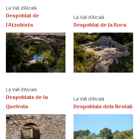
La Vall d’Alcalà
Despoblats de la
La Vall d’Alcalà
Queirola
Despoblats dels Benialí
Jesús Pobre
El Gran Riurau del
La Vall de Gallinera
Despoblats moriscos
Senyor de Benissadeví