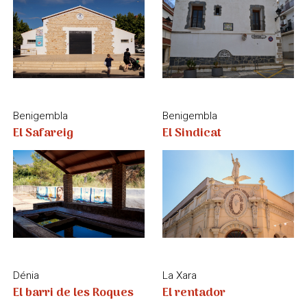
Dénia
La Xara
El barri de les Roques
El rentador
La Vall de Laguar
El Verger