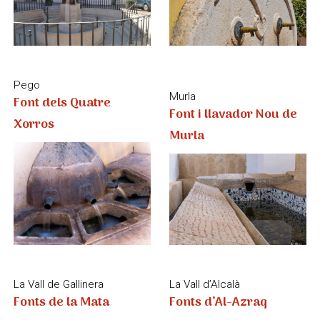
La Vall d’Alcalà
La Vall de Gallinera
Fonts d’Al-Azraq
Fonts de la Mata
Xaló
Xàbia
Forn de calç
Jardinet de Loreto