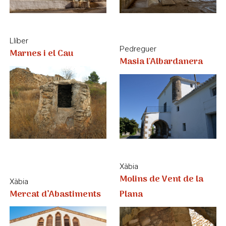
Xàbia
Molins de Vent de la
Xàbia
Mercat d’Abastiments
Plana
Sanet i els Negrals
Molí de la Senyoria i
Llíber
Molí del Collao
Magnolier Centenari