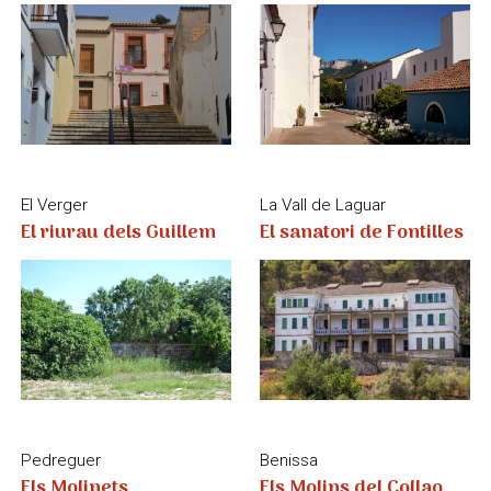
El sanatori de Fontilles
El riurau dels Guillem
Pedreguer
Benissa
Els Molinets
Els Molins del Collao
Gata de Gorgos
El Poble Nou de Benitatxell