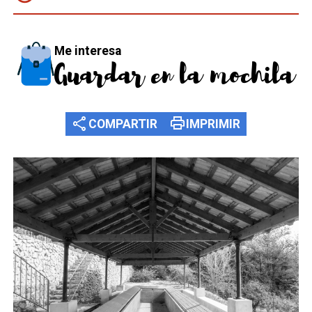
Me interesa
Guardar en la mochila
share
print
COMPARTIR
IMPRIMIR