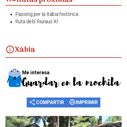
Rutas próximas
Passeig per la Xàbia històrica
Ruta dels Riuraus XI
Xàbia
info
Me interesa
Guardar en la mochila
share
print
COMPARTIR
IMPRIMIR