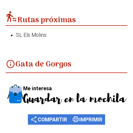
transfer_within_a_station
Rutas próximas
SL Els Molins
Gata de Gorgos
info
Me interesa
Guardar en la mochila
share
print
COMPARTIR
IMPRIMIR