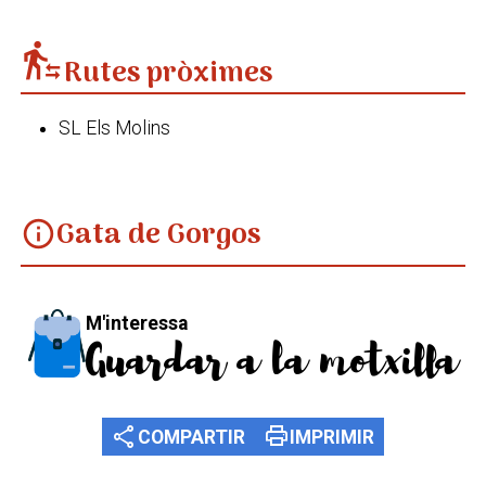
transfer_within_a_station
Rutes pròximes
SL Els Molins
Gata de Gorgos
info
M'interessa
Guardar a la motxilla
share
print
COMPARTIR
IMPRIMIR