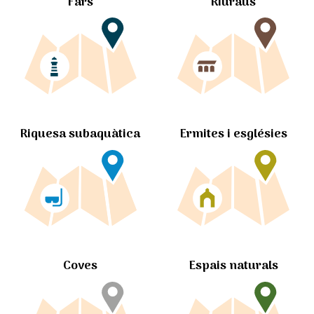
Fars
Riuraus
Ermites i esglésies
Riquesa subaquàtica
Coves
Espais naturals