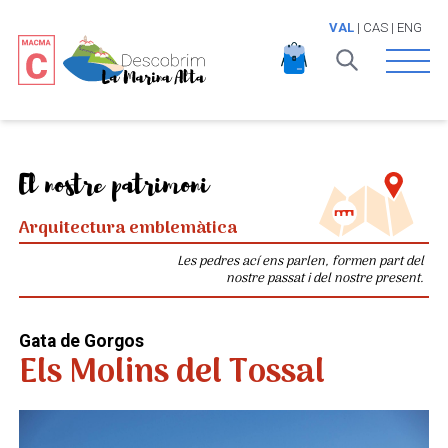
VAL
|
CAS
|
ENG
Open 
El nostre patrimoni
Arquitectura emblemàtica
Les pedres ací ens parlen, formen part del
nostre passat i del nostre present.
Gata de Gorgos
Els Molins del Tossal