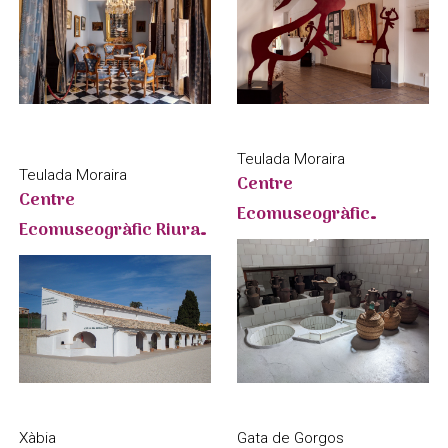
Rupestre
Teulada Moraira
Teulada Moraira
Centre
Centre
Ecomuseogràfic
Ecomuseogràfic Riurau
l'Almàssera - CEMROQT
- CEMROQT
Xàbia
Gata de Gorgos