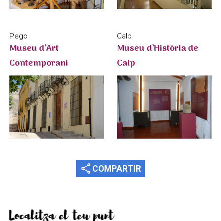
Calp
Pego
Museu d’Història de
Museu d’Art
Calp
Contemporani
share
COMPARTIR
Localitza el teu punt