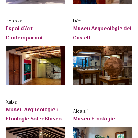
Benissa
Dénia
Espai d'Art
Museu Arqueològic del
Contemporani
Castell
Salvador Sòria
Xàbia
Museu Arqueològic i
Alcalalí
Etnològic Soler Blasco
Museu Etnològic