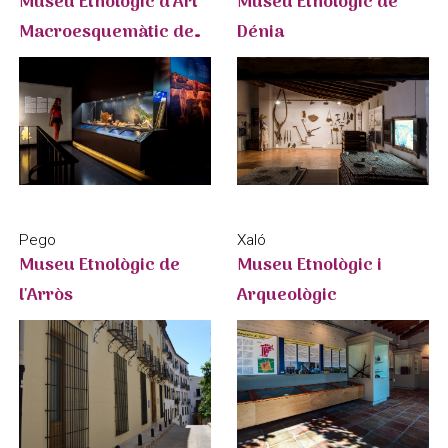
Museu Etnològic d'Art
Museu Etnològic de
Macroesquemàtic de
Dénia
Petracos
Xaló
Pego
Museu Etnològic i
Museu Etnològic de
Arqueològic
l'Arròs