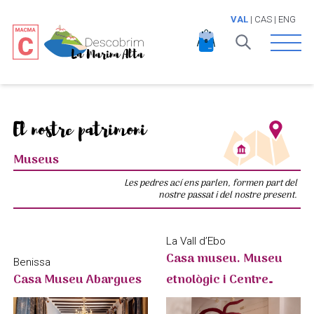
VAL
|
CAS
|
ENG
Open 
El nostre patrimoni
Museus
Les pedres ací ens parlen, formen part del
nostre passat i del nostre present.
La Vall d’Ebo
Casa museu. Museu
Benissa
Casa Museu Abargues
etnològic i Centre
d’Interpretació d’Art