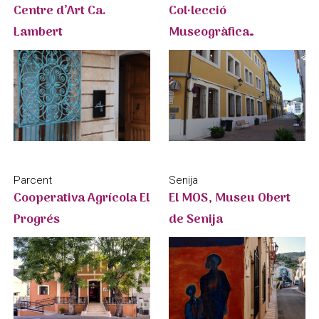
Centre d’Art Ca.
Col·lecció
Lambert
Museogràfica
Municipal
Parcent
Senija
Cooperativa Agrícola El
El MOS, Museu Obert
Progrés
de Senija