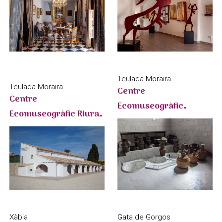
Rupestre
Teulada Moraira
Teulada Moraira
Centre
Centre
Ecomuseogràfic
Ecomuseogràfic Riurau
l'Almàssera - CEMROQT
- CEMROQT
Xàbia
Gata de Gorgos