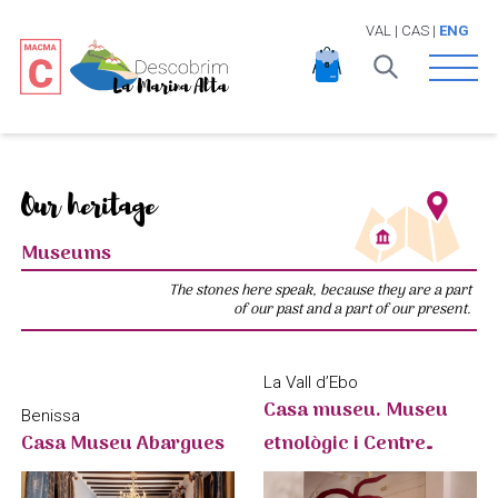
VAL
|
CAS
|
ENG
Open 
Our heritage
Museums
The stones here speak, because they are a part
of our past and a part of our present.
La Vall d’Ebo
Casa museu. Museu
Benissa
Casa Museu Abargues
etnològic i Centre
d’Interpretació d’Art