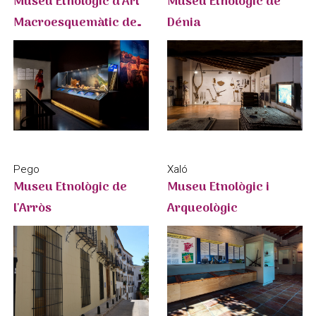
Museu Etnològic d'Art
Museu Etnològic de
Macroesquemàtic de
Dénia
Petracos
Xaló
Pego
Museu Etnològic i
Museu Etnològic de
Arqueològic
l'Arròs