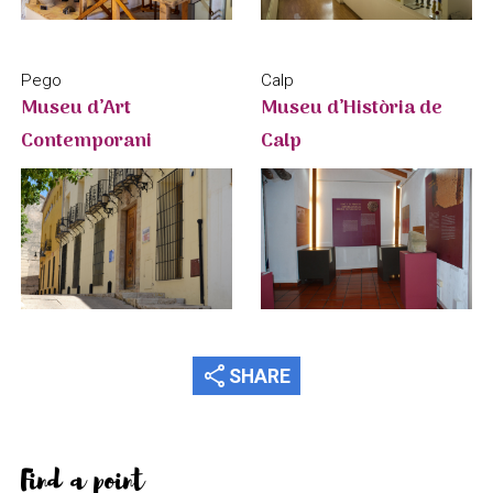
Calp
Pego
Museu d’Història de
Museu d’Art
Calp
Contemporani
share
SHARE
Find a point