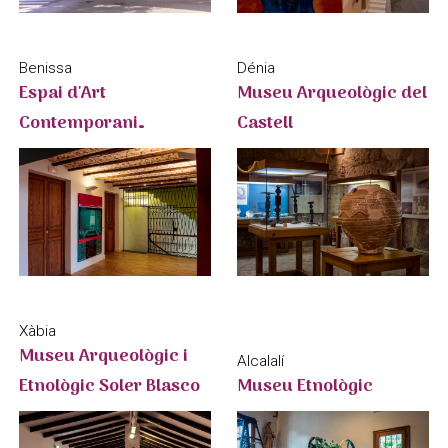
Benissa
Dénia
Espai d'Art
Museu Arqueològic del
Contemporani
Castell
Salvador Sòria
Xàbia
Museu Arqueològic i
Alcalalí
Etnològic Soler Blasco
Museu Etnològic