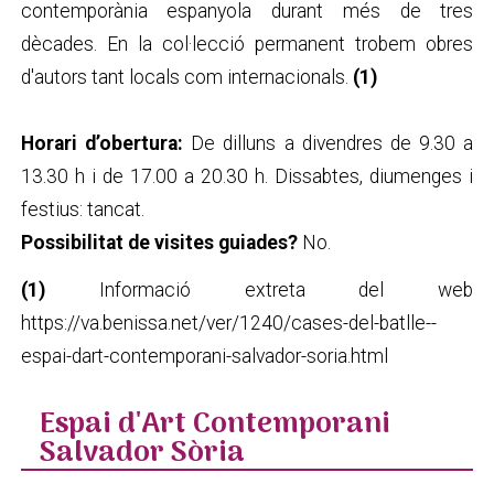
contemporània espanyola durant més de tres
dècades. En la col·lecció permanent trobem obres
d'autors tant locals com internacionals.
(1)
Horari d’obertura:
De dilluns a divendres de 9.30 a
13.30 h i de 17.00 a 20.30 h. Dissabtes, diumenges i
festius: tancat.
Possibilitat de visites guiades?
No.
(1)
Informació extreta del web
https://va.benissa.net/ver/1240/cases-del-batlle--
espai-dart-contemporani-salvador-soria.html
Espai d'Art Contemporani
Salvador Sòria