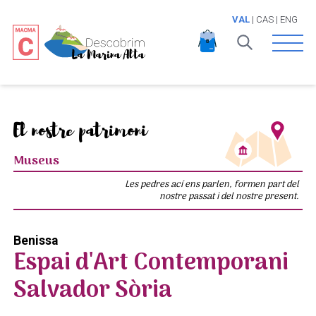
VAL
|
CAS
|
ENG
Open 
El nostre patrimoni
Museus
Les pedres ací ens parlen, formen part del
nostre passat i del nostre present.
Benissa
Espai d'Art Contemporani
Salvador Sòria