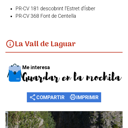
PR-CV 181 descobrint l'Estret d'Ísber
PR-CV 368 Font de Centella
La Vall de Laguar
info
Me interesa
Guardar en la mochila
share
print
COMPARTIR
IMPRIMIR