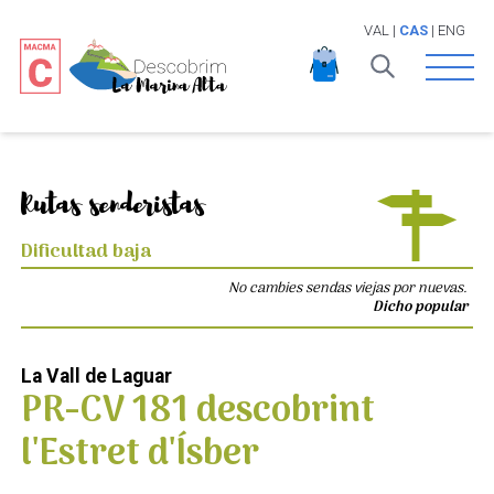
VAL
|
CAS
|
ENG
Open 
Rutas senderistas
Dificultad baja
No cambies sendas viejas por nuevas.
Dicho popular
La Vall de Laguar
PR-CV 181 descobrint
l'Estret d'Ísber