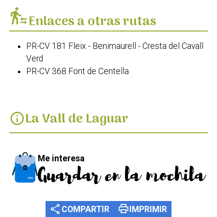
transfer_within_a_station
Enlaces a otras rutas
PR-CV 181 Fleix - Benimaurell - Cresta del Cavall
Verd
PR-CV 368 Font de Centella
La Vall de Laguar
info
Me interesa
Guardar en la mochila
share
print
COMPARTIR
IMPRIMIR