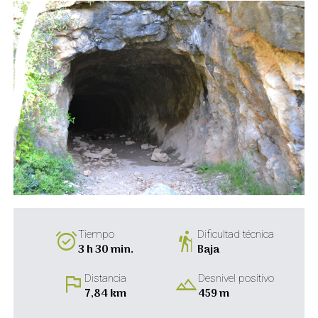
alarm_on
hiking
Tiempo
Dificultad técnica
3 h 30 min.
Baja
flag
landscape
Distancia
Desnivel positivo
7,84 km
459 m