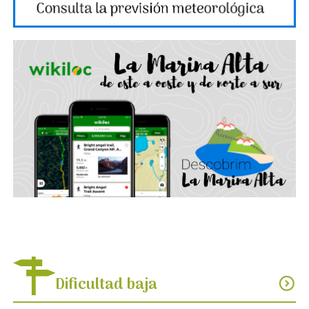
Dificultad baja
expand_circle_down