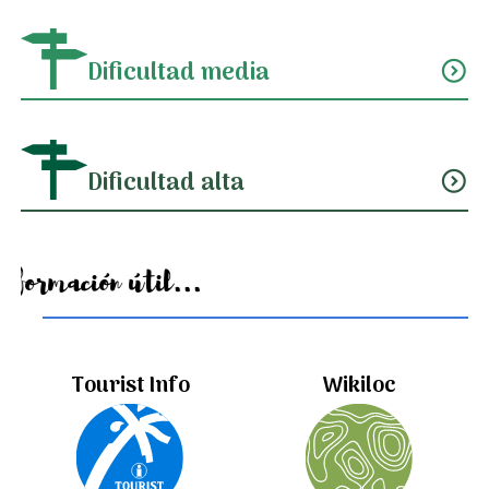
Dificultad media
expand_circle_down
Dificultad alta
expand_circle_down
Información útil...
Tourist Info
Wikiloc