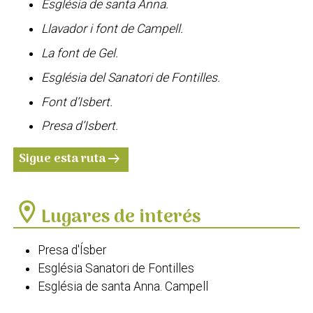
Església de santa Anna.
Llavador i font de Campell.
La font de Gel.
Església del Sanatori de Fontilles.
Font d’Isbert.
Presa d’Isbert.
Sigue esta ruta
arrow_right_alt
location_on
Lugares de interés
Presa d'Ísber
Església Sanatori de Fontilles
Església de santa Anna. Campell