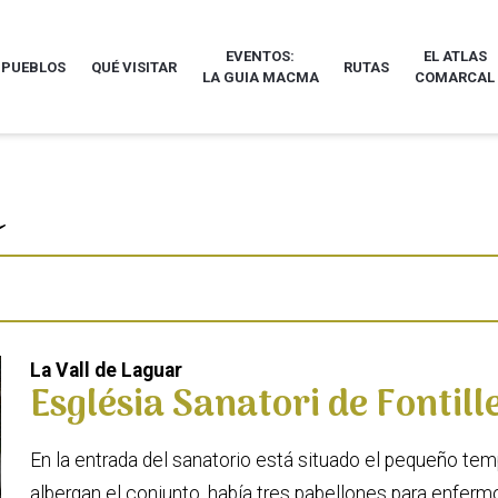
EVENTOS:
EL ATLAS
 PUEBLOS
QUÉ VISITAR
RUTAS
LA GUIA MACMA
COMARCAL
La Vall de Laguar
Església Sanatori de Fontill
En la entrada del sanatorio está situado el pequeño temp
albergan el conjunto, había tres pabellones para enferm