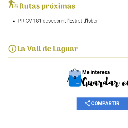
transfer_within_a_station
Rutas próximas
PR-CV 181 descobrint l'Estret d'Ísber
La Vall de Laguar
info
Me interesa
Guardar e
share
COMPARTIR