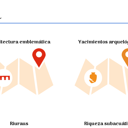
itectura emblemática
Yacimientos arqueló
Riuraus
Riqueza subacuát