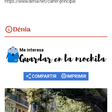
https://www.denia.net/carrer-principal
Dénia
info
Me interesa
Guardar en la mochila
share
print
COMPARTIR
IMPRIMIR