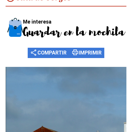
Me interesa
Guardar en la mochila
share
print
COMPARTIR
IMPRIMIR