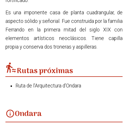
fortificado.
Es una imponente casa de planta cuadrangular, de
aspecto sólido y señorial. Fue construida por la familia
Ferrando en la primera mitad del siglo XIX con
elementos artísticos neoclásicos. Tiene capilla
propia y conserva dos troneras y aspilleras.
transfer_within_a_station
Rutas próximas
Ruta de l’Arquitectura d’Ondara
Ondara
info