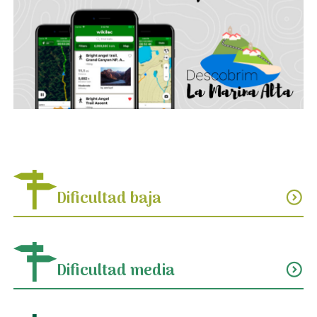
Dificultad baja
expand_circle_down
Dificultad media
expand_circle_down