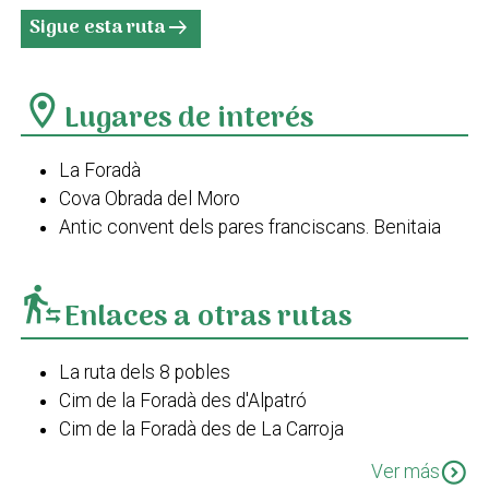
Sigue esta ruta
arrow_right_alt
location_on
Lugares de interés
La Foradà
Cova Obrada del Moro
Antic convent dels pares franciscans. Benitaia
transfer_within_a_station
Enlaces a otras rutas
La ruta dels 8 pobles
Cim de la Foradà des d'Alpatró
Cim de la Foradà des de La Carroja
Els corrals de la Carroja
expand_circle_down
Ver más
PR-CV 167 Benialí - Alpatró