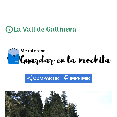
La Vall de Gallinera
info
Me interesa
Guardar en la mochila
share
print
COMPARTIR
IMPRIMIR