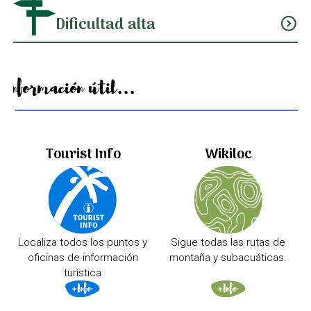
Dificultad alta
expand_circle_down
Información útil...
Tourist Info
Wikiloc
Localiza todos los puntos y
Sigue todas las rutas de
oficinas de información
montaña y subacuáticas.
turística