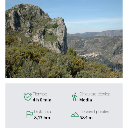
alarm_on
hiking
Tiempo
Dificultad técnica
4 h 0 min.
Media
flag
landscape
Distancia
Desnivel positivo
8,17 km
584 m