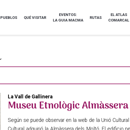
EVENTOS:
EL ATLAS
 PUEBLOS
QUÉ VISITAR
RUTAS
LA GUIA MACMA
COMARCAL
La Vall de Gallinera
Museu Etnològic Almàssera 
Según se puede observar en la web de la Unió Cultural 
Cultural adquirió la Almàssera dels Moltó. El edificio 