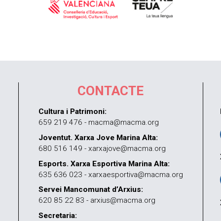
CONTACTE
Cultura i Patrimoni:
659 219 476 - macma@macma.org
Joventut. Xarxa Jove Marina Alta:
680 516 149 - xarxajove@macma.org
Esports. Xarxa Esportiva Marina Alta:
635 636 023 - xarxaesportiva@macma.org
Servei Mancomunat d’Arxius:
620 85 22 83 - arxius@macma.org
Secretaria: