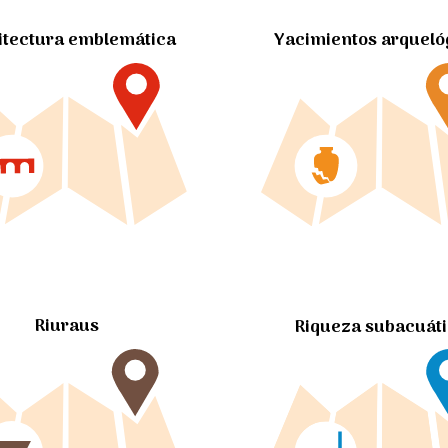
itectura emblemática
Yacimientos arqueló
Riuraus
Riqueza subacuát