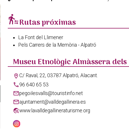
transfer_within_a_station
Rutas próximas
La Font del Llimener
Pels Carrers de la Memòria - Alpatró
Museu Etnològic Almàssera dels
C/ Raval, 22, 03787 Alpatró, Alacant.
location_on
phone
96 640 65 53
mail
pegoilesvalls@touristinfo.net
mail
ajuntament@valldegallinera.es
travel_explore
www.lavalldegallineraturisme.org