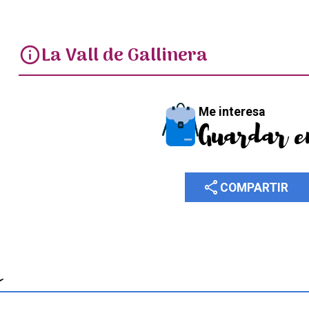
La Vall de Gallinera
info
Me interesa
Guardar e
share
COMPARTIR