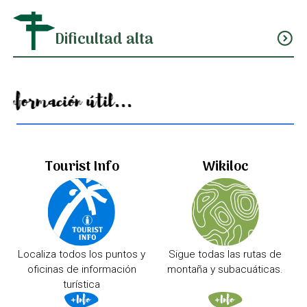
Dificultad alta
expand_circle_down
Información útil...
Tourist Info
Wikiloc
Localiza todos los puntos y
Sigue todas las rutas de
oficinas de información
montaña y subacuáticas.
turística