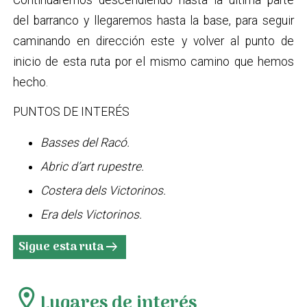
del barranco y llegaremos hasta la base, para seguir
caminando en dirección este y volver al punto de
inicio de esta ruta por el mismo camino que hemos
hecho.
PUNTOS DE INTERÉS
Basses del Racó.
Abric d’art rupestre.
Costera dels Victorinos.
Era dels Victorinos.
Sigue esta ruta
arrow_right_alt
location_on
Lugares de interés