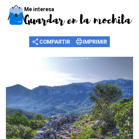
Me interesa
Guardar en la mochila
share
print
COMPARTIR
IMPRIMIR