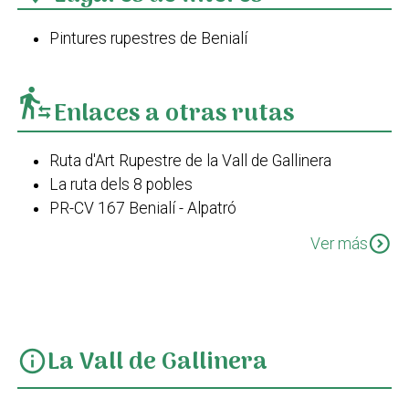
Pintures rupestres de Benialí
transfer_within_a_station
Enlaces a otras rutas
Ruta d'Art Rupestre de la Vall de Gallinera
La ruta dels 8 pobles
PR-CV 167 Benialí - Alpatró
Cim de la Safor des de Benialí
expand_circle_down
Ver más
La Vall de Gallinera
info