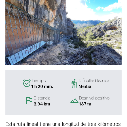
alarm_on
hiking
Tiempo
Dificultad técnica
1 h 20 min.
Media
flag
landscape
Distancia
Desnivel positivo
2,94 km
187 m
Esta ruta lineal tiene una longitud de tres kilómetros.