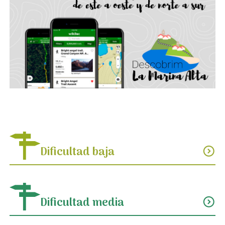
Dificultad baja
expand_circle_down
Dificultad media
expand_circle_down