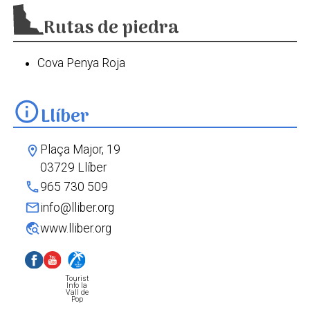
Rutas de piedra
Cova Penya Roja
info
Llíber
Plaça Major, 19
location_on
03729 Llíber
phone
965 730 509
mail
info@lliber.org
travel_explore
www.lliber.org
Tourist
Info la
Vall de
Pop