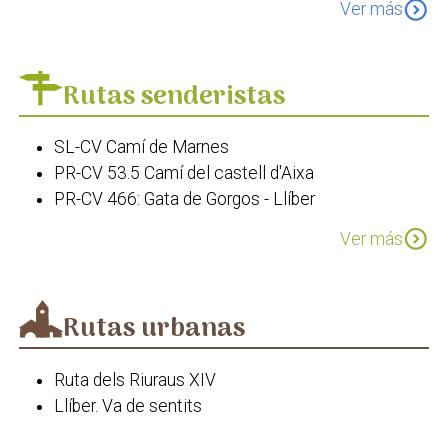
expand_circle_down
Ver más
Marnes i el Cau
Església dels Sants Cosme i Damià de Llíber
Castell d'Aixa
Rutas senderistas
SL-CV Camí de Marnes
PR-CV 53.5 Camí del castell d'Aixa
PR-CV 466: Gata de Gorgos - Llíber
PR-CV 53.5 Camí dels Morterets
expand_circle_down
Ver más
Camins de pedra i aigua
PR-CV 53 Sender de Pedreguer
Rutas urbanas
Ruta dels Riuraus XIV
Llíber. Va de sentits