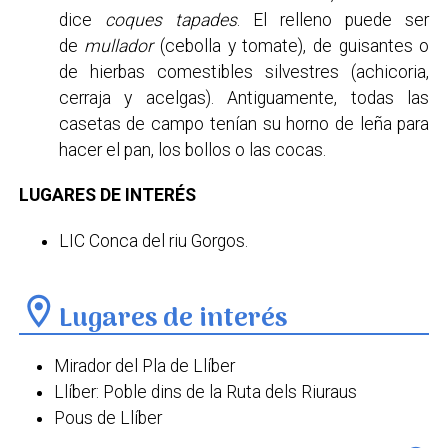
dice
coques tapades
. El relleno puede ser
de
mullador
(cebolla y tomate), de guisantes o
de hierbas comestibles silvestres (achicoria,
cerraja y acelgas). Antiguamente, todas las
casetas de campo tenían su horno de leña para
hacer el pan, los bollos o las cocas.
LUGARES DE INTERÉS
LIC Conca del riu Gorgos.
location_on
Lugares de interés
Mirador del Pla de Llíber
Llíber: Poble dins de la Ruta dels Riuraus
Pous de Llíber
Molí del Collao