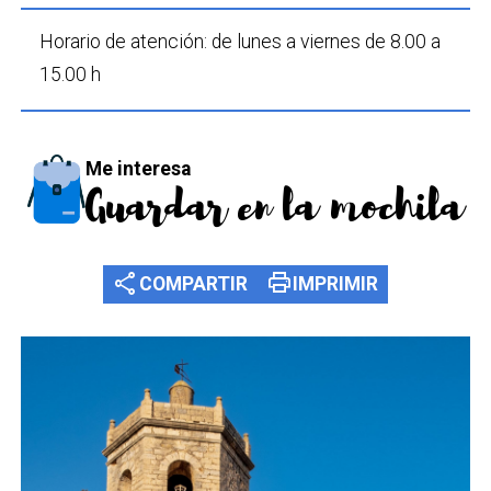
Horario de atención: de lunes a viernes de 8.00 a
15.00 h
Me interesa
Guardar en la mochila
share
print
COMPARTIR
IMPRIMIR