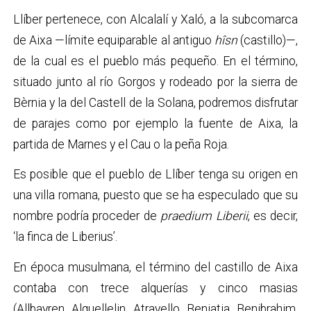
Llíber pertenece, con Alcalalí y Xaló, a la subcomarca
de Aixa —límite equiparable al antiguo
hîsn
(castillo)—,
de la cual es el pueblo más pequeño. En el término,
situado junto al río Gorgos y rodeado por la sierra de
Bèrnia y la del Castell de la Solana, podremos disfrutar
de parajes como por ejemplo la fuente de Aixa, la
partida de Marnes y el Cau o la peña Roja.
Es posible que el pueblo de Llíber tenga su origen en
una villa romana, puesto que se ha especulado que su
nombre podría proceder de
praedium Liberii
, es decir,
‘la finca de Liberius’.
En época musulmana, el término del castillo de Aixa
contaba con trece alquerías y cinco masias
(Allbayren, Alquellelin, Atrayello, Beniatia, Benibrahim,