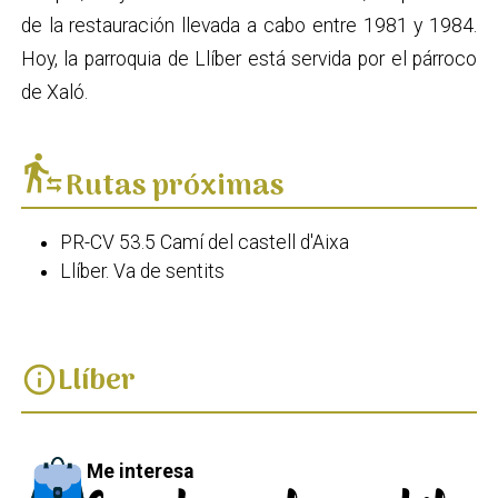
de la restauración llevada a cabo entre 1981 y 1984.
Hoy, la parroquia de Llíber está servida por el párroco
de Xaló.
transfer_within_a_station
Rutas próximas
PR-CV 53.5 Camí del castell d'Aixa
Llíber. Va de sentits
Llíber
info
Me interesa