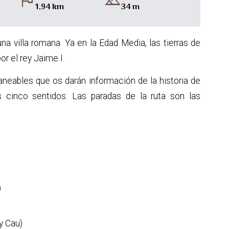
flag
landscape
1,94 km
34 m
na villa romana. Ya en la Edad Media, las tierras de
r el rey Jaime I.
neables que os darán información de la historia de
s cinco sentidos. Las paradas de la ruta son las
)
y Cau)