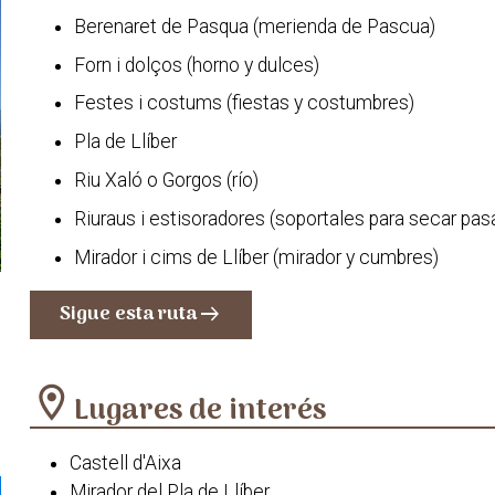
Berenaret de Pasqua (merienda de Pascua)
Forn i dolços (horno y dulces)
Festes i costums (fiestas y costumbres)
Pla de Llíber
Riu Xaló o Gorgos (río)
Riuraus i estisoradores (soportales para secar pasa
Mirador i cims de Llíber (mirador y cumbres)
Sigue esta ruta
arrow_right_alt
location_on
Lugares de interés
Castell d'Aixa
Mirador del Pla de Llíber