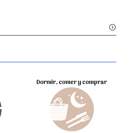
expand_circle_down
Dormir, comer y comprar