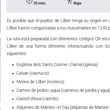
alarm_on
hiking
35 min.
Baja
Es posible que el pueblo de Llíber tenga su origen en u
Llíber fueron conquistadas a los musulmanes en 1245 po
La ruta está preparada con diferentes códigos QR esca
Llíber de una forma diferente, interactuando con lo
siguientes:
Església dels Sants Cosme i Damià (iglesia)
Calvari (viacrucis)
Molins de Llíber (molinos)
Camins de pedra i aigua (caminos de piedra y agua
Castell d'Aixa (castillo)
Alqueries de Marnes i el Cau (alquerías de Marnes 