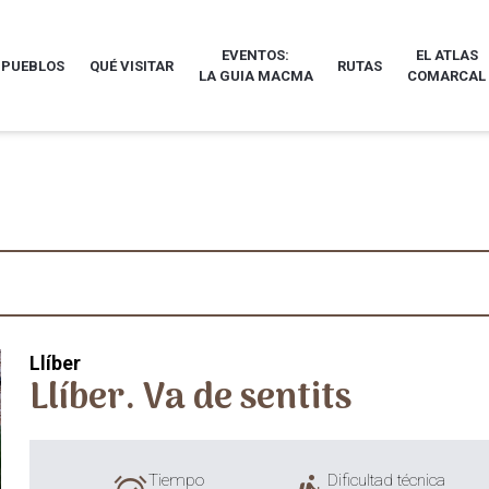
EVENTOS:
EL ATLAS
 PUEBLOS
QUÉ VISITAR
RUTAS
LA GUIA MACMA
COMARCAL
Llíber
Llíber. Va de sentits
Tiempo
Dificultad técnica