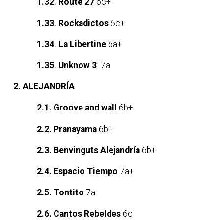
1.32. Route 27
6c+
1.33. Rockadictos
6c+
1.34. La Libertine
6a+
1.35. Unknow 3
7a
2. ALEJANDRÍA
2.1. Groove and wall
6b+
2.2. Pranayama
6b+
2.3. Benvinguts Alejandría
6b+
2.4. Espacio Tiempo
7a+
2.5. Tontito
7a
2.6. Cantos Rebeldes
6c