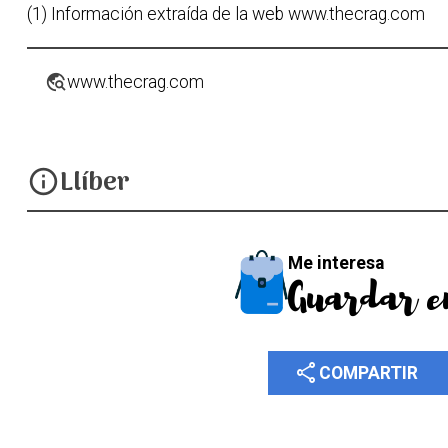
(1) Información extraída de la web www.thecrag.com
travel_explore
www.thecrag.com
Llíber
info
Me interesa
Guardar e
share
COMPARTIR