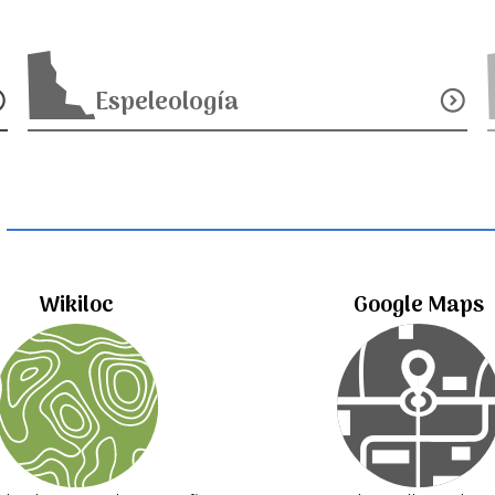
Espeleología
_down
expand_circle_down
Wikiloc
Google Maps