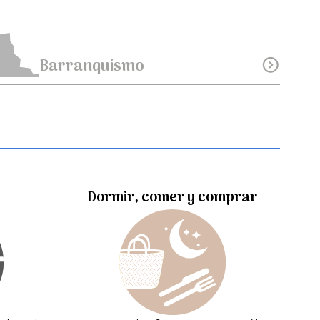
Barranquismo
expand_circle_down
Dormir, comer y comprar