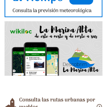
Consulta las rutas urbanas por
expand_circle_down