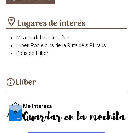
location_on
Lugares de interés
Mirador del Pla de Llíber
Llíber: Poble dins de la Ruta dels Riuraus
Pous de Llíber
Llíber
info
Me interesa
Guardar en la mochila