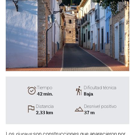
alarm_on
hiking
Tiempo
Dificultad técnica
42 min.
Baja
flag
landscape
Distancia
Desnivel positivo
2,33 km
37 m
Los
riuraus
son construcciones que aparecieron por