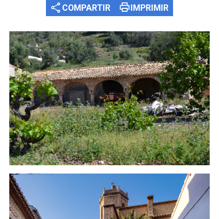
share
print
COMPARTIR
IMPRIMIR