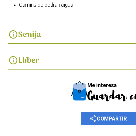
Camins de pedra i aigua
Senija
info
Llíber
info
Me interesa
Guardar e
share
COMPARTIR