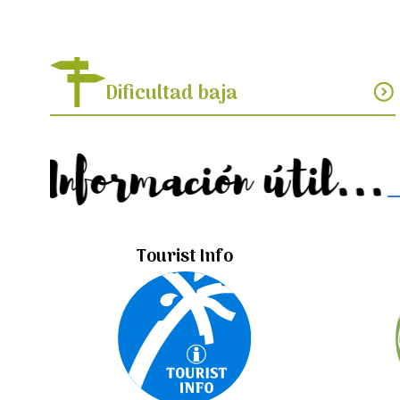
Dificultad baja
expand_circle_down
Información útil...
Tourist Info