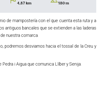
flag
landscape
4,87 km
180 m
nio de mampostería con el que cuenta esta ruta y a
s antiguos bancales que se extienden a las laderas
s de nuestra comarca.
ido, podremos desviarnos hacia el tossal de la Creu y
e Pedra i Aigua que comunica Llíber y Senija.