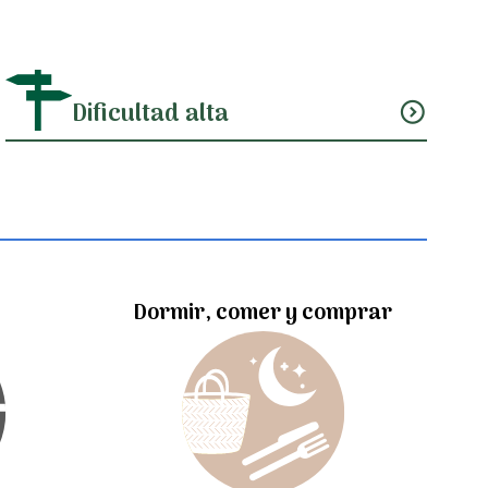
Dificultad alta
expand_circle_down
Dormir, comer y comprar