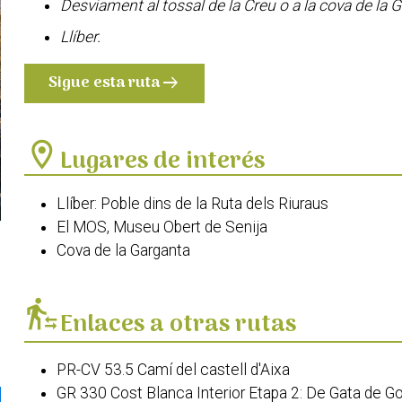
Desviament al tossal de la Creu o a la cova de la 
Llíber.
Sigue esta ruta
arrow_right_alt
location_on
Lugares de interés
Llíber: Poble dins de la Ruta dels Riuraus
El MOS, Museu Obert de Senija
Cova de la Garganta
transfer_within_a_station
Enlaces a otras rutas
PR-CV 53.5 Camí del castell d'Aixa
GR 330 Cost Blanca Interior Etapa 2: De Gata de G