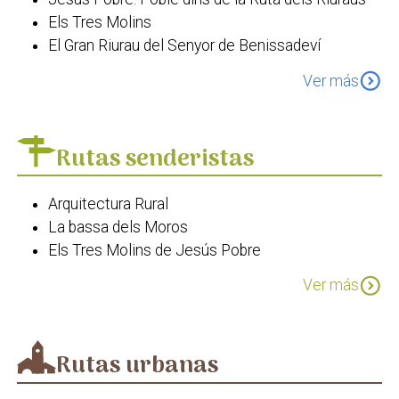
Els Tres Molins
El Gran Riurau del Senyor de Benissadeví
Alqueria de Bisserots
expand_circle_down
Ver más
El Pou del Pare Pere
Església i convent de Jesús Pobre
Parc Natural del Montgó
Rutas senderistas
Arquitectura Rural
La bassa dels Moros
Els Tres Molins de Jesús Pobre
Arbres Monumentals
expand_circle_down
Ver más
Camí de l'Alba. Jesús Pobre - El Verger
Camí de l'Alba. Xàbia - Jesús Pobre
Rutas urbanas