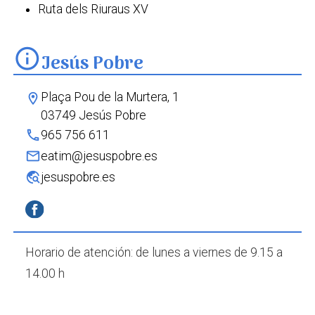
Ruta dels Riuraus XV
info
Jesús Pobre
Plaça Pou de la Murtera, 1
location_on
03749 Jesús Pobre
phone
965 756 611
mail
eatim@jesuspobre.es
travel_explore
jesuspobre.es
Horario de atención: de lunes a viernes de 9.15 a
14.00 h