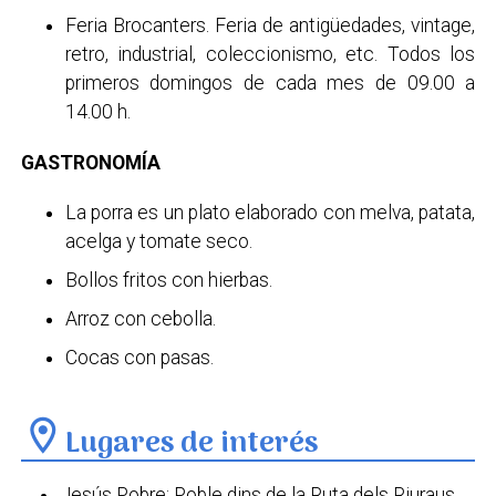
Feria Brocanters. Feria de antigüedades, vintage,
retro, industrial, coleccionismo, etc. Todos los
primeros domingos de cada mes de 09.00 a
14.00 h.
GASTRONOMÍA
La porra es un plato elaborado con melva, patata,
acelga y tomate seco.
Bollos fritos con hierbas.
Arroz con cebolla.
Cocas con pasas.
location_on
Lugares de interés
Jesús Pobre: Poble dins de la Ruta dels Riuraus