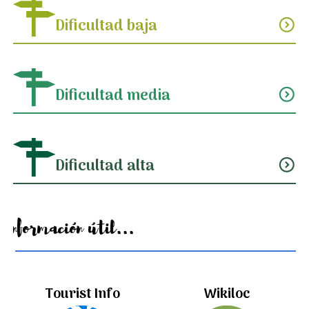
Dificultad baja
expand_circle_down
Dificultad media
expand_circle_down
Dificultad alta
expand_circle_down
Información útil...
Tourist Info
Wikiloc