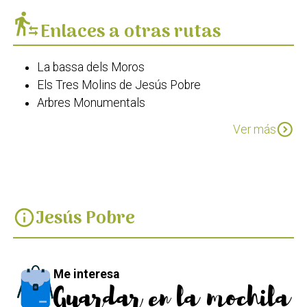
transfer_within_a_station
Enlaces a otras rutas
La bassa dels Moros
Els Tres Molins de Jesús Pobre
Arbres Monumentals
GR 330 Costa Blanca Interior Etapa 1 de Dénia a
expand_circle_down
Ver más
Gata de Gorgos
Jesús Pobre
info
Me interesa
Guardar en la mochila