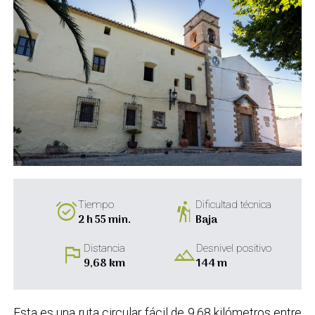
alarm_on
hiking
Tiempo
Dificultad técnica
2 h 55 min.
Baja
flag
landscape
Distancia
Desnivel positivo
9,68 km
144 m
Esta es una ruta circular fácil de 9,68 kilómetros entre