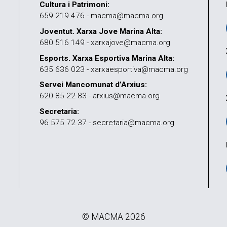
Cultura i Patrimoni:
659 219 476 - macma@macma.org
Joventut. Xarxa Jove Marina Alta:
680 516 149 - xarxajove@macma.org
Esports. Xarxa Esportiva Marina Alta:
635 636 023 - xarxaesportiva@macma.org
Servei Mancomunat d’Arxius:
620 85 22 83 - arxius@macma.org
Secretaria:
96 575 72 37 - secretaria@macma.org
© MACMA 2026