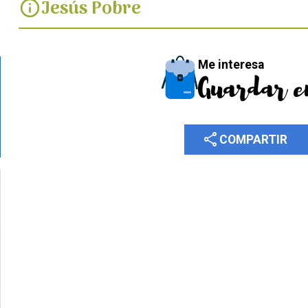
Jesús Pobre
info
Me interesa
Guardar e
share
COMPARTIR