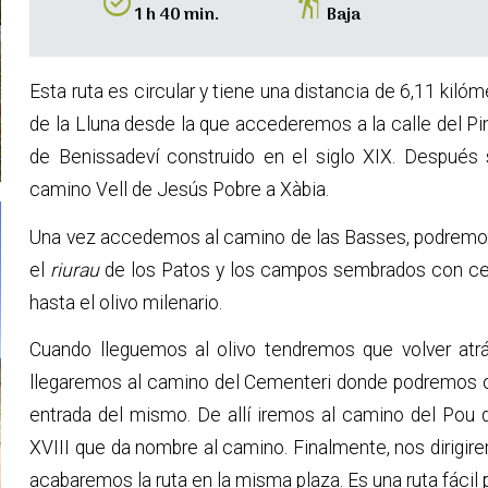
alarm_on
hiking
1 h 40 min.
Baja
Esta ruta es circular y tiene una distancia de 6,11 kiló
de la Lluna desde la que accederemos a la calle del Pi
de Benissadeví construido en el siglo XIX. Después 
camino Vell de Jesús Pobre a Xàbia.
Una vez accedemos al camino de las Basses, podremos
el
riurau
de los Patos y los campos sembrados con cep
hasta el olivo milenario.
Cuando lleguemos al olivo tendremos que volver atrás
llegaremos al camino del Cementeri donde podremos o
entrada del mismo. De allí iremos al camino del Pou
XVIII que da nombre al camino. Finalmente, nos dirigir
acabaremos la ruta en la misma plaza. Es una ruta fácil p