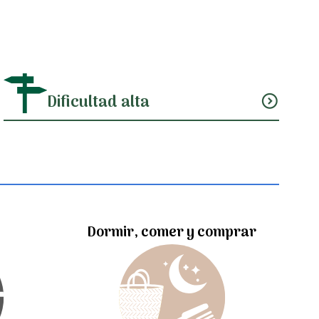
Dificultad alta
expand_circle_down
Dormir, comer y comprar