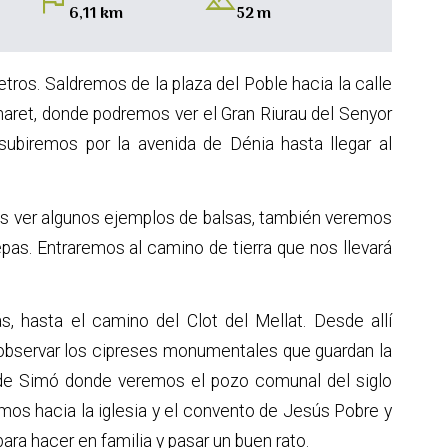
flag
landscape
6,11 km
52 m
metros. Saldremos de la plaza del Poble hacia la calle
naret, donde podremos ver el Gran Riurau del Senyor
subiremos por la avenida de Dénia hasta llegar al
 ver algunos ejemplos de balsas, también veremos
as. Entraremos al camino de tierra que nos llevará
, hasta el camino del Clot del Mellat. Desde allí
bservar los cipreses monumentales que guardan la
 de Simó donde veremos el pozo comunal del siglo
emos hacia la iglesia y el convento de Jesús Pobre y
ara hacer en familia y pasar un buen rato.