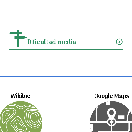
Dificultad media
expand_circle_down
Wikiloc
Google Maps