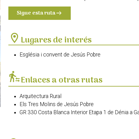
Sigue esta ruta
arrow_right_alt
location_on
Lugares de interés
Església i convent de Jesús Pobre
transfer_within_a_station
Enlaces a otras rutas
Arquitectura Rural
Els Tres Molins de Jesús Pobre
GR 330 Costa Blanca Interior Etapa 1 de Dénia a G