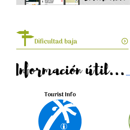
Dificultad baja
expand_circle_down
Información útil...
Tourist Info