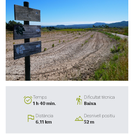
alarm_on
hiking
Temps
Dificultat tècnica
1 h 40 min.
Baixa
flag
landscape
Distància
Desnivell positiu
6,11 km
52 m