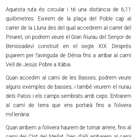
Aquesta ruta és circular i té una distància de 6,11
quilòmetres. Eixirem de la plaça del Poble cap al
carrer de la Lluna des del qual accedirem al carrer del
Pinaret, on podrem veure el Gran Riurau del Senyor de
Benissadeví construït en el segle XIX. Després
pujarem per l'avinguda de Dénia fins a arribar al camí
Vell de Jesús Pobre a Xàbia.
Quan accedim al camí de les Basses, podrem veure
alguns exemples de basses, i també veurem el riurau
dels Patos i els camps sembrats amb ceps. Entrarem
al camí de terra que ens portarà fins a l'olivera
mil·lenària.
Quan arribem a l'olivera haurem de tornar arrere, fins al
camí del Clot del Mellat. Des d'allí arribarem al camí