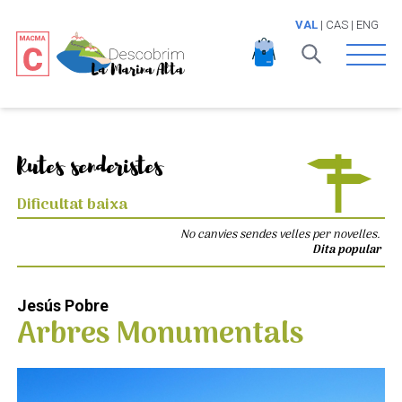
VAL
|
CAS
|
ENG
Open 
Rutes senderistes
Dificultat baixa
No canvies sendes velles per novelles.
Dita popular
Jesús Pobre
Arbres Monumentals