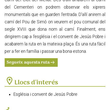
del Cementeri on podrem observar els xiprers
monumentals que en guarden l'entrada. D'allí anirem al
camí del Pou de Simó on veurem el pou comunal del
segle XVIII que dona nom al camí. Finalment, ens
dirigirem cap a l'església i el convent de Jesús Pobre i
acabarem la ruta en la mateixa plaça. És una ruta fàcil
per a fer en família i passar una bona estona.
Segueix aquesta ruta
arrow_right_alt
location_on
Llocs d'interés
Església i convent de Jesús Pobre