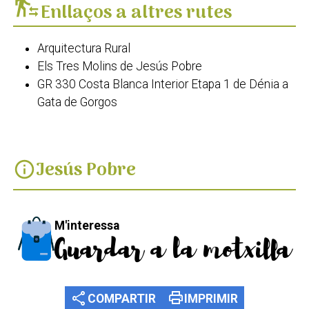
transfer_within_a_station
Enllaços a altres rutes
Arquitectura Rural
Els Tres Molins de Jesús Pobre
GR 330 Costa Blanca Interior Etapa 1 de Dénia a
Gata de Gorgos
Jesús Pobre
info
M'interessa
Guardar a la motxilla
share
print
COMPARTIR
IMPRIMIR