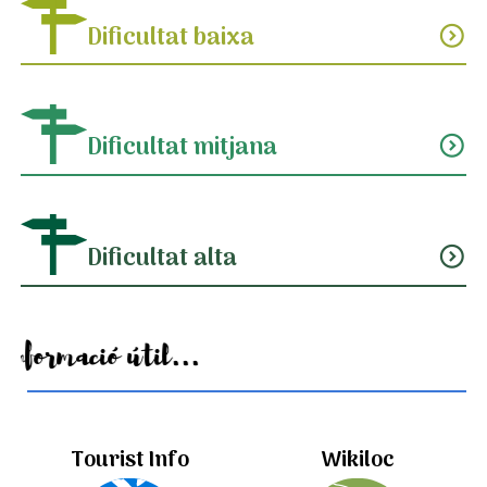
Dificultat baixa
expand_circle_down
Dificultat mitjana
expand_circle_down
Dificultat alta
expand_circle_down
Informació útil...
Tourist Info
Wikiloc