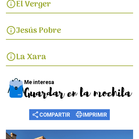
El Verger
info
Jesús Pobre
info
La Xara
info
Me interesa
Guardar en la mochila
share
print
COMPARTIR
IMPRIMIR