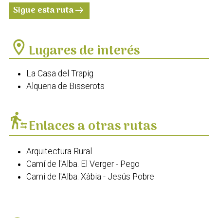
Sigue esta ruta
arrow_right_alt
location_on
Lugares de interés
La Casa del Trapig
Alqueria de Bisserots
transfer_within_a_station
Enlaces a otras rutas
Arquitectura Rural
Camí de l'Alba. El Verger - Pego
Camí de l'Alba. Xàbia - Jesús Pobre