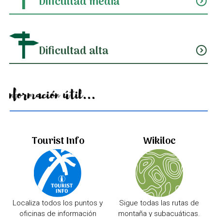
Dificultad media
expand_circle_down
Dificultad alta
expand_circle_down
Información útil...
Tourist Info
Wikiloc
Localiza todos los puntos y
Sigue todas las rutas de
oficinas de información
montaña y subacuáticas.