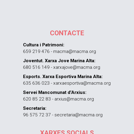
CONTACTE
Cultura i Patrimoni:
659 219 476 - macma@macma.org
Joventut. Xarxa Jove Marina Alta:
680 516 149 - xarxajove@macma.org
Esports. Xarxa Esportiva Marina Alta:
635 636 023 - xarxaesportiva@macma.org
Servei Mancomunat d’Arxius:
620 85 22 83 - arxius@macma.org
Secretaria:
96 575 72 37 - secretaria@macma.org
XARXES SOCIALS