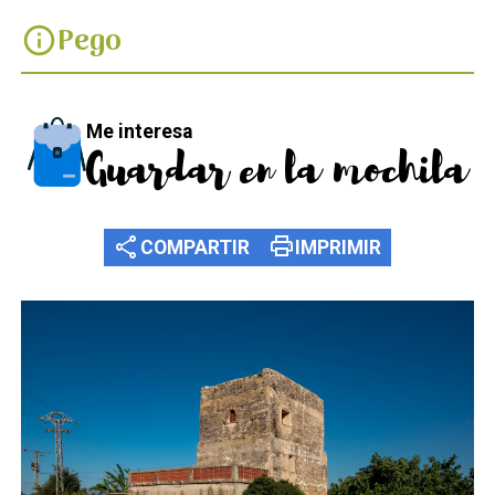
Pego
info
Me interesa
Guardar en la mochila
share
print
COMPARTIR
IMPRIMIR