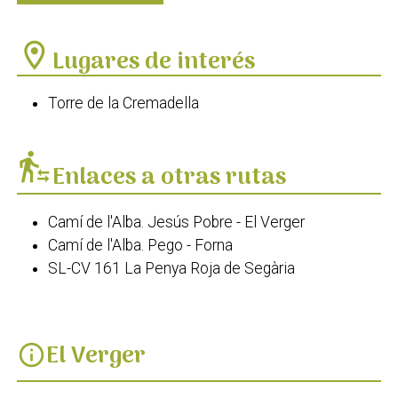
location_on
Lugares de interés
Torre de la Cremadella
transfer_within_a_station
Enlaces a otras rutas
Camí de l'Alba. Jesús Pobre - El Verger
Camí de l'Alba. Pego - Forna
SL-CV 161 La Penya Roja de Segària
El Verger
info