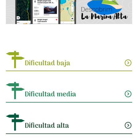
Dificultad baja
expand_circle_down
Dificultad media
expand_circle_down
Dificultad alta
expand_circle_down