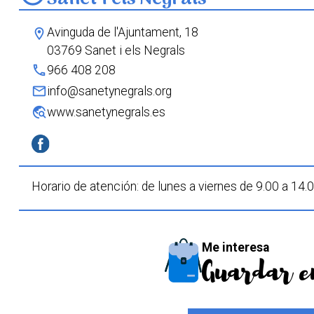
Avinguda de l'Ajuntament, 18
location_on
03769 Sanet i els Negrals
phone
966 408 208
mail
info@sanetynegrals.org
travel_explore
www.sanetynegrals.es
Horario de atención: de lunes a viernes de 9.00 a 14.
Me interesa
Guardar e