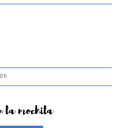
00 h
n la mochila