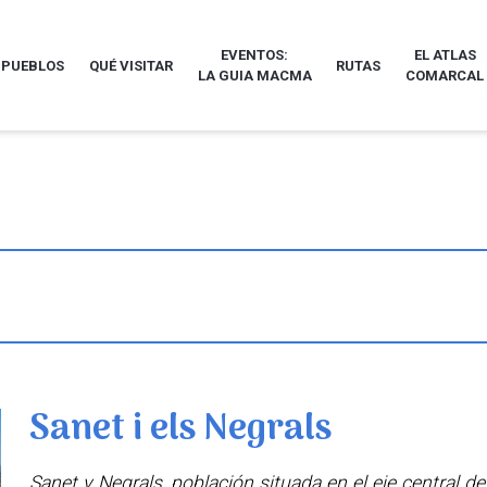
EVENTOS:
EL ATLAS
 PUEBLOS
QUÉ VISITAR
RUTAS
LA GUIA MACMA
COMARCAL
Sanet i els Negrals
Sanet y Negrals, población situada en el eje central d