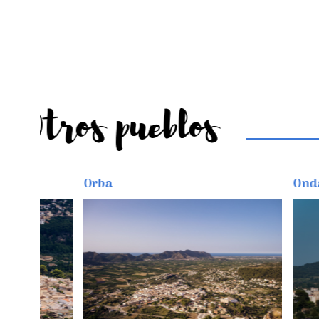
Otros pueblos
Orba
Ondara