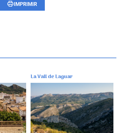
print
IMPRIMIR
La Vall de Laguar
Beniarbeig