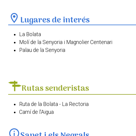
location_on
Lugares de interés
La Bolata
Molí de la Senyoria i Magnolier Centenari
Palau de la Senyoria
Plaça del Crist
Església de Santa Anna de Sanet i els Negrals
Ermita de Sant Antoni de Pàdua
Rutas senderistas
Ruta de la Bolata - La Rectoria
Camí de l'Aigua
info
Sanet i els Negrals