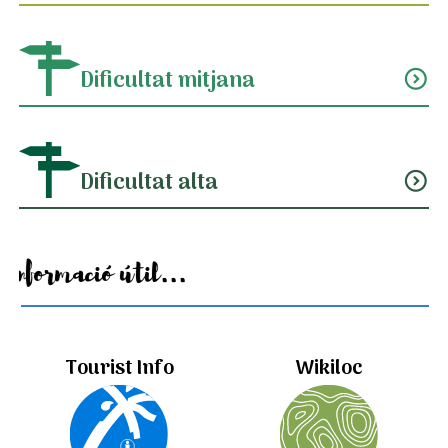
Dificultat mitjana
expand_circle_down
Dificultat alta
expand_circle_down
Informació útil...
Tourist Info
Wikiloc