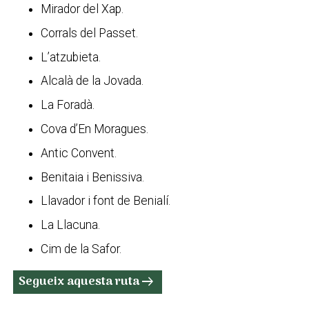
Mirador del Xap.
Corrals del Passet.
L’atzubieta.
Alcalà de la Jovada.
La Foradà.
Cova d’En Moragues.
Antic Convent.
Benitaia i Benissiva.
Llavador i font de Benialí.
La Llacuna.
Cim de la Safor.
Segueix aquesta ruta
arrow_right_alt