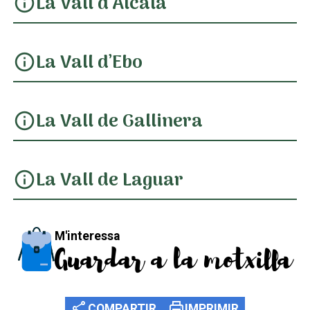
La Vall d’Alcalà
info
La Vall d’Ebo
info
La Vall de Gallinera
info
La Vall de Laguar
info
M'interessa
Guardar a la motxilla
share
print
COMPARTIR
IMPRIMIR