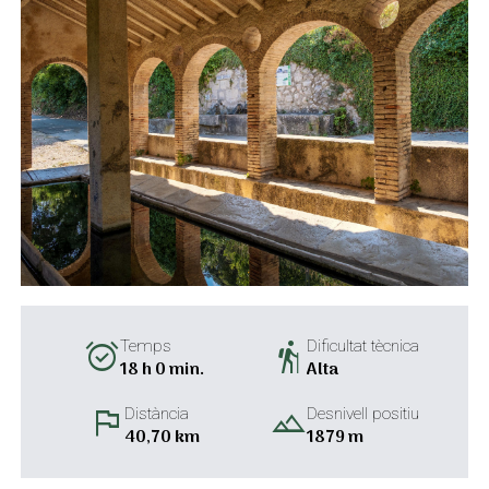
alarm_on
hiking
Temps
Dificultat tècnica
18 h 0 min.
Alta
flag
landscape
Distància
Desnivell positiu
40,70 km
1879 m