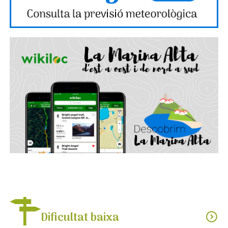
Dificultat baixa
expand_circle_down