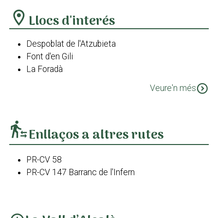
location_on
Llocs d'interés
Despoblat de l'Atzubieta
Font d'en Gili
La Foradà
Mirador de les Llomes del Xap
expand_circle_down
Veure'n més
Les Juvees de Laguar
Antic convent dels pares franciscans. Benitaia
Barranc de l'Infern
transfer_within_a_station
Enllaços a altres rutes
PR-CV 58
PR-CV 147 Barranc de l'Infern