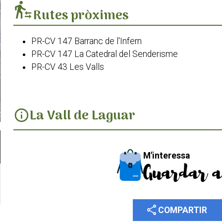
transfer_within_a_station
Rutes pròximes
PR-CV 147 Barranc de l'Infern
PR-CV 147 La Catedral del Senderisme
PR-CV 43 Les Valls
La Vall de Laguar
info
M'interessa
Guardar a
share
COMPARTIR