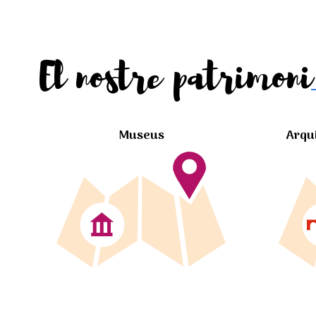
El nostre patrimoni
Museus
Arqu