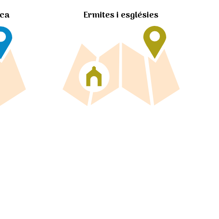
Ermites i esglésies
ica