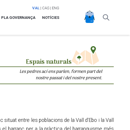
VAL
|
CAS
|
ENG
PLA GOVERNANÇA
NOTÍCIES
Espais naturals
Les pedres ací ens parlen, formen part del
nostre passat i del nostre present.
 situat entre les poblacions de la Vall d'Ebo i la Vall
 És el barranc per a la pràctica del barranquisme més