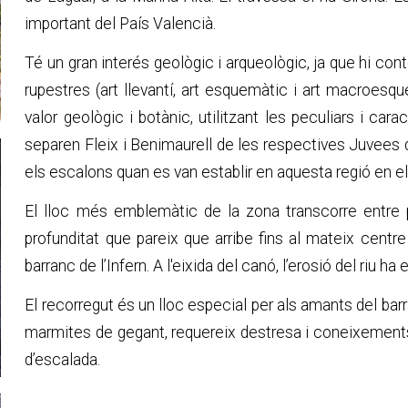
important del País Valencià.
Té un gran interés geològic i arqueològic, ja que hi co
rupestres (art llevantí, art esquemàtic i art macroesque
valor geològic i botànic, utilitzant les peculiars i c
separen Fleix i Benimaurell de les respectives Juvees 
els escalons quan es van establir en aquesta regió en el 
El lloc més emblemàtic de la zona transcorre entre 
profunditat que pareix que arribe fins al mateix centr
barranc de l’Infern. A l'eixida del canó, l’erosió del riu h
El recorregut és un lloc especial per als amants del b
marmites de gegant, requereix destresa i coneixements 
d’escalada.