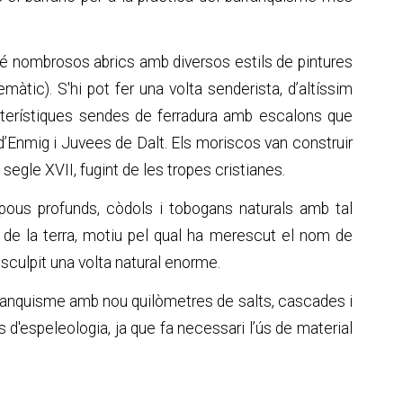
nté nombrosos abrics amb diversos estils de pintures
màtic). S'hi pot fer una volta senderista, d’altíssim
aracterístiques sendes de ferradura amb escalons que
d’Enmig i Juvees de Dalt. Els moriscos van construir
segle XVII, fugint de les tropes cristianes.
pous profunds, còdols i tobogans naturals amb tal
e de la terra, motiu pel qual ha merescut el nom de
a esculpit una volta natural enorme.
arranquisme amb nou quilòmetres de salts, cascades i
d'espeleologia, ja que fa necessari l’ús de material