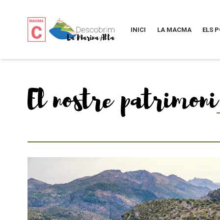
INICI
LA MACMA
ELS 
El nostre patrimoni