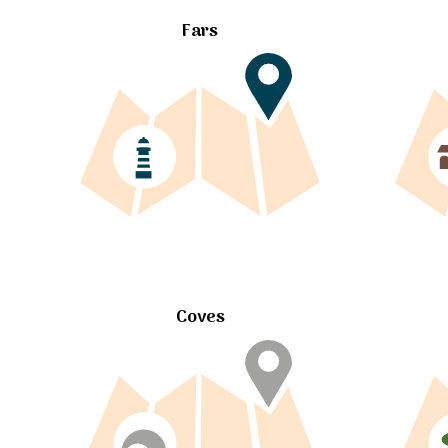
Fars
Coves