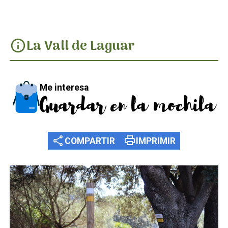
La Vall de Laguar
info
Me interesa
Guardar en la mochila
share
print
COMPARTIR
IMPRIMIR