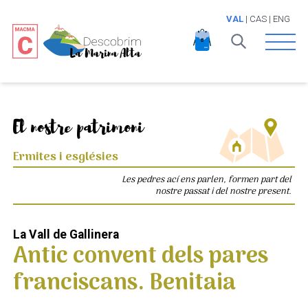
VAL
|
CAS
|
ENG
Open 
El nostre patrimoni
Ermites i esglésies
Les pedres ací ens parlen, formen part del
nostre passat i del nostre present.
La Vall de Gallinera
Antic convent dels pares
franciscans. Benitaia