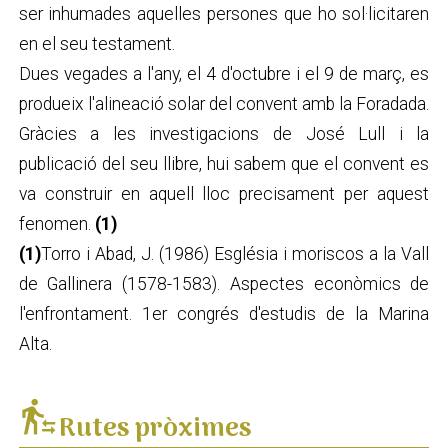
ser inhumades aquelles persones que ho sol·licitaren
en el seu testament.
Dues vegades a l'any, el 4 d'octubre i el 9 de març, es
produeix l'alineació solar del convent amb la Foradada.
Gràcies a les investigacions de José Lull i la
publicació del seu llibre, hui sabem que el convent es
va construir en aquell lloc precisament per aquest
fenomen.
(1)
(1)
Torro i Abad, J. (1986) Església i moriscos a la Vall
de Gallinera (1578-1583). Aspectes econòmics de
l'enfrontament. 1er congrés d'estudis de la Marina
Alta.
transfer_within_a_station
Rutes pròximes