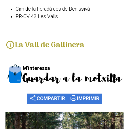
Cim de la Foradà des de Benissivà
PR-CV 43 Les Valls
La Vall de Gallinera
info
M'interessa
Guardar a la motxilla
share
print
COMPARTIR
IMPRIMIR